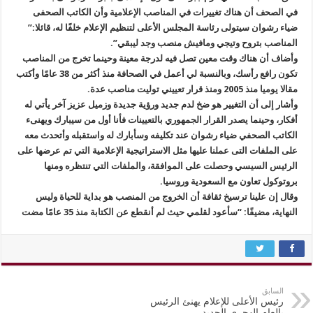
في الصحف أن هناك تغييرات في المناصب الإعلامية وأن الكاتب الصحفى
ضياء رشوان سيتولى رئاسة المجلس الأعلى لتنظيم الإعلام خلفًا له، قائلا:”
المناصب بتروح وتيجي ومافيش منصب وجد ليبقي”.
وأضاف أن هناك وقت معين تصل فيه لدرجة معينة وحينما تخرج من المناصب
تكون رافع رأسك، وبالنسبة لي أعمل في الصحافة منذ أكثر من 38 عامًا وأكتب
مقالا يوميا منذ 2005 ومنذ قرار تعييني توليت مناصب عدة.
وأشار إلى أن التغيير هو ضخ لدم جديد ورؤية جديدة وزميل عزيز آخر يأتي له
أفكار، وحينما يصدر القرار الجمهوري بالتعيينات فأنا أول من سيبارك ويهنىء
الكاتب الصحفي ضياء رشوان عند تكليفه وسأبارك له واستقبله وأتحدث معه
على الملفات التى عملنا عليها مثل الاستراتيجية الإعلامية التي تم عرضها على
الرئيس السيسي وحصلت على الموافقة، والملفات التي تنتظره ومنها
بروتوكول تعاون مع السعودية وروسيا.
وقال إن علينا ترسيخ ثقافة أن الخروج من المنصب هو بداية للحياة وليس
النهاية، مضيفًا: “سأعود لقلمي حيث لم أنقطع عن الكتابة منذ 35 عامًا مضت
السابق
رئيس الأعلى للإعلام يهنئ الرئيس
بالعام الهجري الجديد