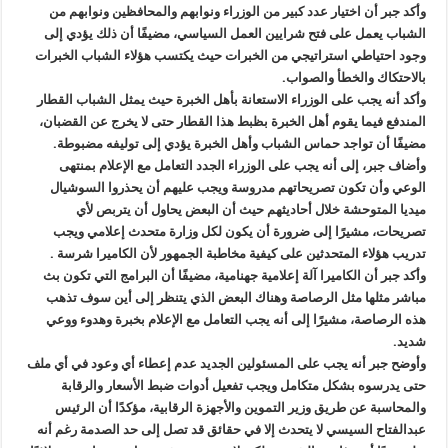
وأكد جبر أن اختيار عدد كبير من الوزراء ونوابهم والمحافظين ونوابهم من
الشباب يعمل على فتح شرايين العمل السياسي، مضيفًا أن ذلك يؤدي إلى
وجود احتياطي استراتيجي من الخبرات حيث يكتسب هؤلاء الشباب الخبرات
بالاحتكاك والخطأ والصواب.
وأكد أنه يجب على الوزراء الاستعانة بأهل الخبرة حيث يمثل الشباب القطار
المندفع فيما يقوم أهل الخبرة بظبط هذا القطار حتى لا يخرج عن القضبان،
مضيفًا أن تواجد حماس الشباب وأهل الخبرة يؤدي إلى توليفه مضبوطة.
وأضاف جبر، إلى أنه يجب على الوزراء الجدد التعامل مع الإعلام بمنتهى
الوعي وأن تكون تصريحاتهم مدروسة ويجب عليهم أن يحذروا السوشيال
ميديا المتوحشة خلال أحاديثهم حيث أن البعض يحاول أن يتربص لأي
تصريحات، مشيرًا إلى ضرورة أن يكون لكل وزارة متحدث إعلامي ويجب
تدريب هؤلاء المتحدثين على كيفية مخاطبة الجمهور لأن الكاميرا شرسة .
وأكد جبر أن الكاميرا آلة إعلامية جهنامية، مضيفًا أن البرامج التي تكون بث
مباشر مثلها مثل الرصاصة وهناك البعض الذي يتنظر إلى أين سوف تذهب
هذه الرصاصة، مشيرًا إلى أنه يجب التعامل مع الإعلام بخبرة وهدوء ووعي
شديد.
وأوضح جبر أنه يجب على المسئولين الجديد عدم إعطاء أي وعود في أي ملف
حتى يدرسوه بشكل متكامل ويجب تفعيل أدوات ضبط الأسعار والرقابة
والمحاسبة عن طريق وزير التموين والأجهزة الرقابية، مؤكدًا أن الرئيس
عبدالفتاح السيسي لا يتحدث إلا في حقائق قد تصل إلى حد الصدمة رغم أنه