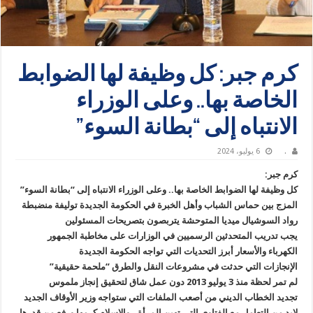
كرم جبر: كل وظيفة لها الضوابط
الخاصة بها.. وعلى الوزراء
الانتباه إلى “بطانة السوء”
.
6 يوليو، 2024
كرم جبر:
كل وظيفة لها الضوابط الخاصة بها.. وعلى الوزراء الانتباه إلى “بطانة السوء”
المزج بين حماس الشباب وأهل الخبرة في الحكومة الجديدة توليفة منضبطة
رواد السوشيال ميديا المتوحشة يتربصون بتصريحات المسئولين
يجب تدريب المتحدثين الرسميين في الوزارات على مخاطبة الجمهور
الكهرباء والأسعار أبرز التحديات التي تواجه الحكومة الجديدة
الإنجازات التي حدثت في مشروعات النقل والطرق “ملحمة حقيقية”
لم تمر لحظة منذ 3 يوليو 2013 دون عمل شاق لتحقيق إنجاز ملموس
تجديد الخطاب الديني من أصعب الملفات التي ستواجه وزير الأوقاف الجديد
لابد من التعامل مع الفتاوى التي تهين المرأة.. والإسلام كرمها ورفع من قدرها