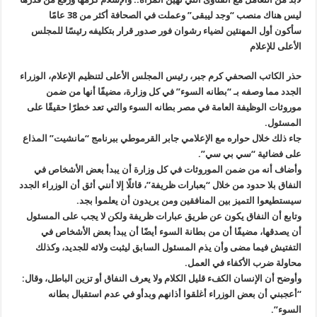
ليس هناك منصب “وجد ليبقى” وعملت في الصحافة أكثر من 38 عامًا
سأكون أول المهنئين لضياء رشوان فور صدور قرار بتكليفه رئيسًا للمجلس
الأعلى للإعلام
حذر الكاتب الصحفي كرم جبر، رئيس المجلس الأعلى لتنظيم الإعلام، الوزراء
الجدد مما وصفه بـ “بطانه السوء” في كل وزارة، مضيفًا أنها من ضمن
موروثات الوظيفة العامة في مصر بطانه السوء والتي تعد خطرًا حقيقًا على
المسئول.
جاء ذلك خلال حواره مع الإعلامي جابر القرموطي ببرنامج “مانشيت” المذاع
على فضائية “سي بي سي”.
وأضاف أنه من ضمن الموروثات في كل وزارة أن يبدأ بعض الأشخاص في
النفاق بلا حدود من خلال “بعبارات ظريفة”، قائلًا إلا أنني أثق أن الوزراء الجدد
سيستطيعوا التميز بين المنافقين ومن يريدون أن يعلموا بجد.
وتابع أن النفاق يكون عن طريق عبارات ظريفة ولكن لا يجب على المسئول
أن يصدقها، مضيفًا أن من بطانة السوء أيضًا أن يبدأ بعض الأشخاص في
التفتيش فيما مضى وأن يذم المسئول السابق ليثبت ولائه للجديد، وكذلك
محاولة ضرب الأكفاء في العمل.
وأوضح أن الإنسان الكفء قليل الكلام ولا يعرف النفاق أو تزين الباطل، وقال:
“أعجبني أن بعض الوزراء أغلقوا أذانهم وبدأو في عدم استقبال بطانه
السوء”.