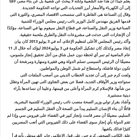
يعلم جيدًا أن هذا ضد الشعبية ولكنه لا يبحث عن شعبية بل عن بناء مصر، لافتًا
إلى أن الكهرباء والأسعار أبرز التحديات التي تواجه الحكومة الجديدة.
وقال إن الصناعة هى القاطرة التى ستسحب الاقتصاد المصري، والثورة التى
قدمها الفريق مهندس كامل الوزير نائب رئيس مجلس الوزراء للتنمية
الصناعية وزير النقل والصناعة، في قطاع النقل سيقوم بها في الصناعة، مؤكدًا
أن الإنجازات التى حدثت فى مشروعات النقل والطرق ملحمة حقيقية.
وأكد رئيس المجلس الأعلى لتنظيم الإعلام، أنه في 3 يوليو 2013 كان بيان
إنقاذ مصر وكذلك كان تشكيل الحكومة في 3 يوليو 2024 ليؤكد أنه خلال الـ 11
عام الماضية لم تمر أي لحظة دون عمل شاق من أجل تحقيق إنجاز ملموس،
مضيفًا أن الرئيس السيسى تسلم الدولة وهي فقيرة ومنهارة ومرشحة أن
تكون دولة فاشلة، واستطاع لم شمل الوطن والمواطنين.
ولفت كرم جبر إلى أن تجديد الخطاب الديني من أصعب الملفات التى
ستواجه وزير الأوقاف الجديد، فضلا عن بعض الفتاوى التى تهين المرأة وتقلل
من شأنها، فالإسلام كرم المرأة وأعلى من قيمتها، وعلينا أن نساعدها بآراء
دينية مستنيرة.
وأشاد بقرار تولي وزير الصحة منصب نائب رئيس الوزراء للتنمية البشرية،
قائلًا أن بناء الإنسان السليم يبدأ من الصحة لأن العقل السليم في الجسم
السليم، مضيفًا أن مصر قامت بإنجاز كبير في القضاء على فيروس سي وإذا لم
تقم الدولة بأي إنجاز سوى القضاء على ذلك الفيروس التي أتعب المصريين
كثيرًا فذلك يكفيها.
علق الكاتب الصحفي كرم جبر، على قول الإعلامى جابر القرموطى بأنه قرأ