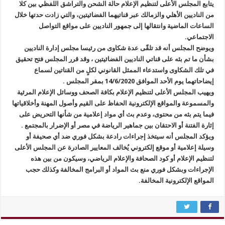
يتابع المجلس الأعلى لتنظيم الإعلام حالة الشحن والتراشق اللفظي بين كلا
من الناديين الأهلي والزمالك عبر قناتيهما الفضائيتين، والتي زادت حدتها خلال
الساعات الماضية وانتقالها إلى جمهور الناديين على مواقع التواصل
الاجتماعي.
ويوضح المجلس أنه قد تلقّى عدة شكاوى من رئيسا مجلس إدارة الناديين
بشأن ما تم بثه على قناتي الناديين الفضائيتين ، وقد قرر المجلس فتح تحقيق
في تلك الشكاوى واستدعاء الممثل القانوني لكلٍ من القناتين لسماع
إيضاحاتهما يوم الأحد الموافق 14/6/2020 بمقر المجلس .
ويهيب المجلس الأعلى لتنظيم الإعلام بكافة الصحف ووسائل الإعلام المرئية
والمسموعة والمواقع الإلكترونية الحفاظ على القيم وأصول المهنة وأخلاقياتها
فيما يتم بثه من محتوى، وعدم بث أي مواد إعلامية من شأنها التحريض على
إثارة الفتنة أو الاحتقان بين جماهير الرياضة في مصر أو الإضرار بالمجتمع .
ويؤكد المجلس أنه سيتخذ إجراءات رادعة بشكل فوري ضد أي صحيفة أو
وسيلة إعلامية أو موقع إلكتروني يُخالف المعايير الصادرة عن المجلس الأعلى
لتنظيم الإعلام أو كود الصحافة والإعلام الرياضي، وسيكون من بين هذه
الإجراءات وبشكل فوري منع بث المواد أو البرامج المخالفة وكذلك حجب
المواقع الإلكترونية المخالفة.