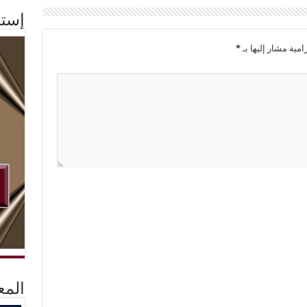
إستم
امية مشار إليها بـ
*
المع