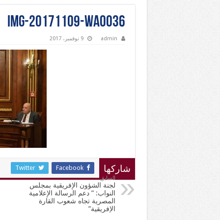
IMG-20171109-WA0036
admin
9 نوفمبر، 2017
Twitter
Facebook
شاركها
السابق
لجنة الشؤون الإفريقية بمجلس
النواب: ” دعم الرسالة الإعلامية
المصرية تجاه شعوب القارة
الإفريقية”