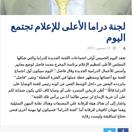
لجنة دراما الأعلى للإعلام تجتمع
اليوم
21 ديسمبر، 2017
تعقد اليوم الخميس أولى اجتماعات اللجنة الجديدة للدراما والتي شكلها
المجلس الأعلى لتنظيم الإعلام برئاسة المخرج محمد فاضل لوضع معايير
وأسس للأعمال الدرامية الجديدة وقال فاضل:” اليوم سيكون أول اجتماع
للجنة مع أعضائها وستظهر خطة عملها في الفترة المقبلة” ونفى “فاضل”
مايردده البعض من داخل الوسط الفني عن كونه رئيس للجنة الوصايا على
الدراما قائلًا ” أظن تاريخي المتمرد على أي وصايا كاف لكي يكون ضمانة لكم
على أن حرية الإبداع لن تمس طالما أنا من يرأس تلك اللجنة”.
واشار إلى أن هناك هيئة للرقابة علي المصنفات وهناك نقابة المهن التمثيلية
وهما جهتان كافيتان للرقابة أما “لجنة الدراما” فسيكون لها مهمة أخرى فنحن
نحتاج لمناقشة وليست رقابة.