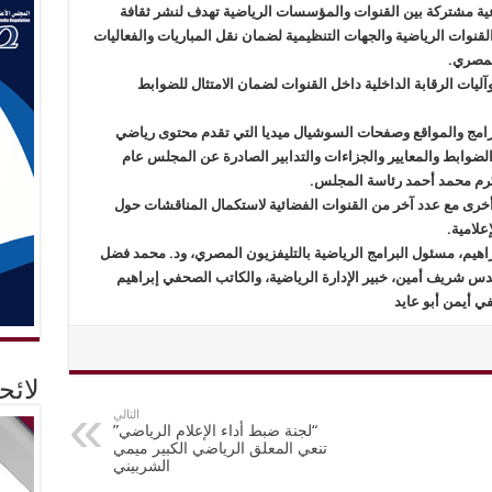
ية مشتركة بين القنوات والمؤسسات الرياضية تهدف لنشر ثقافة
 القنوات الرياضية والجهات التنظيمية لضمان نقل المباريات والفعاليات
لمصري.
ليات الرقابة الداخلية داخل القنوات لضمان الامتثال للضوابط
البرامج والمواقع وصفحات السوشيال ميديا التي تقدم محتوى رياضي
الضوابط والمعايير والجزاءات والتدابير الصادرة عن المجلس عام
 أخرى مع عدد آخر من القنوات الفضائية لاستكمال المناقشات حول
علامية.
براهيم، مسئول البرامج الرياضية بالتليفزيون المصري، ود. محمد فضل
هندس شريف أمين، خبير الإدارة الرياضية، والكاتب الصحفي إبراهيم
ي أيمن أبو عايد
لائ
التالي
“لجنة ضبط أداء الإعلام الرياضي”
تنعي المعلق الرياضي الكبير ميمي
الشربيني