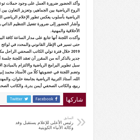
وأكد الحضور ضرورة العمل على وجود حملات توع
الروح الرياضية بين الجماهير، وتعزيز التعاون بين
الرياضية بأسلوب يعكس تطور الإعلام الرياضي ا
وأشار الحضور إلى ضرورة تفعيل التنظيم الذاتي وآ
الأخلاقية والمهنية.
وأكدت اللجنة أنها تتابع على مدار الساعة كافة 
حتى تسير في الإطار القانوني والمحدد في لوائح 
2019 خلال فترة تولي الكاتب الصحفي الراحل مكرم محمد أحمد رئاسة المجلس.
جدير بالذكر أنه من المقرر أن تعقد اللجنة جلسة
سبل تطوير البرامج الرياضية والالتزام بالمبادئ الإ
وتضم اللجنة في عضويتها كلًا من الأستاذ محمد إ
الله، أستاذ التربية الرياضية بجامعة حلوان، والم
ربيع، والكاتب الصحفي أيمن بدرة، والكاتب الصحف
Twitter
Facebook
شاركها
السابق
رئيس الأعلى للإعلام يستقبل وفد
وكالة الأنباء الكويتية