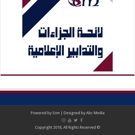
Powered by
Scm
| Designed by
Abc Media
© Copyright 2018, All Rights Reserved