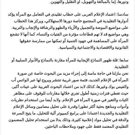
ودورها، إما بالمبالغة والتهويل، أو التقليل والتهوين.
سادسا: اعتماد الإعلام العربى على خطاب تقليدى في التعامل مع المرأة يؤكد
أدوارها التقليدية في المجتمع خاصة دورها الاستهلاكي، ويركز هذا الخطاب
على مواضيع الموضة والتجميل والأزياء والطهو والرشاقة والإنجاب والتربية.
وهي مواضيع قد لا تهم قطاعات مؤثرة من الفتيات والنساء، كما أنها لا تشجع
المرأة على المساهمة في جهود التنمية أو تمكنها من ممارسة حقوقها
القانونية والاقتصادية والاجتماعية والسياسية.
سابعا: قلة ظهور النماذج الإيجابية للمرأة مقارنة بالنماذج والأدوار السلبية أو
التقليدية.
نحن مازلنا في حاجة ماسة إلى إجراء مزيد من البحوث خاصة عن صورة
المرأة في الإعلام الجديد، فثمة صور غريبة تنتشر ويروج لها عبر الواتس آب
والفيس بوك وغيرها، كذلك لابد من اعتماد البحوث العربية على عينات أكبر،
حيث تغطي فترات زمنية أطول تجري خلالها مقارنات للوقوف على مظاهر
الثبات والتغير في صورة المرأة في الإعلام. ولابد أيضا من استخدام نظريات
وأدوات ومناهج بحثية أكثر تطورا وقدرة على تحليل مضامين وسائل الإعلام
التقليدية والجديدة اعتمادا على برامج كمبيوتر آلية للتحليل، ما يتيح السرعة
والدقة في تحليل مواد إعلامية كثيرة، وذلك بدلا من استخدام تحليل المضمون
التقليدي المعتمد فقط على جهود وملاحظات الباحثين.