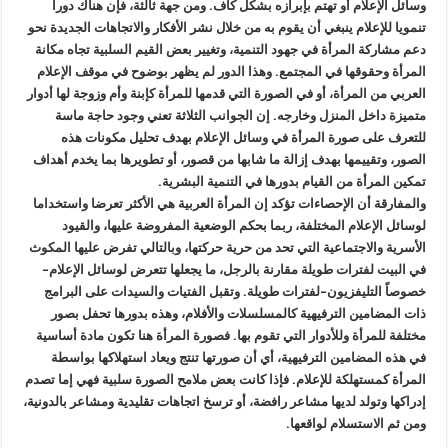
وسائل الإعلام أو تهتم بإبرازه بشكل كاف. ومن جهة ثالثة، فإن هناك دورا
تنمويا للإعلام ينبغي أن يقوم به من خلال نشر الأفكار والاتجاهات الجديدة نحو
دعم مشاركة المرأة في جهود التنمية، وتغيير بعض القيم السلبية تجاه مكانة
المرأة وحقوقها في المجتمع. وهذا الدور لم يظهر بوضوح في موقف الإعلام
العربي من المرأة، أو في الصورة التي قدمها للمرأة كإبنة وأم وزوجة لها أدوار
متميزة داخل المنزل وخارجه. إن الجوانب الثلاثة تعني وجود حاجة ماسة
للتعرف على صورة المرأة في وسائل الإعلام بهدف تحليل مكونات هذه
الصور، وتقييمها بهدف إزالة ما شابها من قصور، أو تطويرها بما يخدم أهداف
تمكين المرأة من القيام بدورها في التنمية البشرية.
والمفارقة أن الإحصاءات تؤكد إن المرأة العربية هي الأكثر تعرضا واستخداما
لوسائل الإعلام المختلفة، ربما بحكم الوضعية المفروضة عليها، والقيود
الأسرية والاجتماعية التي تحد من حرية حركتها، وبالتالي تفرض عليها المكوث
في البيت لفترات طويلة مقارنة بالرجل، ما يجعلها تتعرض لوسائل الإعلام–
خصوصاً التليفزيون–لفترات طويلة. وتقبل الفتيات والسيدات على البرامج
ذات المضامين الترفيهية كالمسلسلات والأفلام، وهذه بدورها تحفل بصور
مختلفة للمرأة وللأدوار التي تقوم بها. فصورة المرأة هنا تكون مادة أساسية
في هذه المضامين الترفيهية، أي أن صورتها تنتج ويعاد استهلاكها بواسطة
المرأة كمستهلكة للإعلام. فإذا كانت بعض ملامح الصورة سلبية فهي إما تصدم
إدراكها وتولد لديها مشاعر رافضة، أو ترسخ اتجاهات تقليدية ومشاعر بالدونية،
ومن ثم الاستسلام لواقعها.