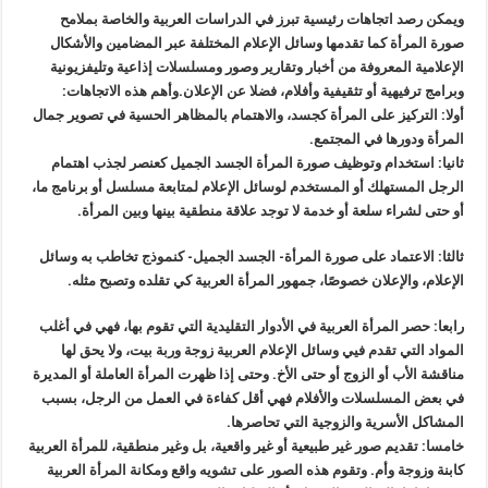
ويمكن رصد اتجاهات رئيسية تبرز في الدراسات العربية والخاصة بملامح
صورة المرأة كما تقدمها وسائل الإعلام المختلفة عبر المضامين والأشكال
الإعلامية المعروفة من أخبار وتقارير وصور ومسلسلات إذاعية وتليفزيونية
وبرامج ترفيهية أو تثقيفية وأفلام، فضلا عن الإعلان.وأهم هذه الاتجاهات:
أولا: التركيز على المرأة كجسد، والاهتمام بالمظاهر الحسية في تصوير جمال
المرأة ودورها في المجتمع.
ثانيا: استخدام وتوظيف صورة المرأة الجسد الجميل كعنصر لجذب اهتمام
الرجل المستهلك أو المستخدم لوسائل الإعلام لمتابعة مسلسل أو برنامج ما،
أو حتى لشراء سلعة أو خدمة لا توجد علاقة منطقية بينها وبين المرأة.
ثالثا: الاعتماد على صورة المرأة- الجسد الجميل- كنموذج تخاطب به وسائل
الإعلام، والإعلان خصوصًا، جمهور المرأة العربية كي تقلده وتصبح مثله.
رابعا: حصر المرأة العربية في الأدوار التقليدية التي تقوم بها، فهي في أغلب
المواد التي تقدم فيي وسائل الإعلام العربية زوجة وربة بيت، ولا يحق لها
مناقشة الأب أو الزوج أو حتى الأخ. وحتى إذا ظهرت المرأة العاملة أو المديرة
في بعض المسلسلات والأفلام فهي أقل كفاءة في العمل من الرجل، بسبب
المشاكل الأسرية والزوجية التي تحاصرها.
خامسا: تقديم صور غير طبيعية أو غير واقعية، بل وغير منطقية، للمرأة العربية
كابنة وزوجة وأم. وتقوم هذه الصور على تشويه واقع ومكانة المرأة العربية