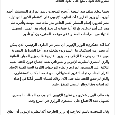
مشروعات تعود بالنفع على الدول الثلاث.
وفيما يتعلق بملف سد النهضة، أوضح المتحدث باسم الوزارة، المستشار أحمد
أبوزيد، أن وزير الخارجية أكد لنظيره الإثيوبي على الاهتمام الكبير الذي توليه
مصر لضرورة إتمام المسار الفني الخاص بدراسات سد النهضة وتأثيره على
مصر في أسرع وقت، وإزالة أية عقبات قد تعيق إتمام هذا المسار لتسهيل
الانتهاء من الدراسات المطلوبة في موعدها المقرر دون أي تأخير.
كما أكد «شكري» للوزير الإثيوبى أن مصر هي الطرف الرئيسي الذي يمكن
أن يتضرر من استكمال بناء السد وبدء تشغيله دون أخذ الشواغل المصرية
بعين الاعتبار، وفي هذا الإطار، جدد وزير الخارجية طلب وزير الموارد المائية
والري المصري لنظيريه الإثيوبي والسوداني بعقد اجتماع فوري للجنة الفنية
الثلاثية على المستوى الوزاري لإعطاء التوجيهات اللازمة للجنة الفنية الاتخاذ
القرار المناسب تجاه التقرير الاستهلالي الذي قدمه المكتب الاستشاري،
والذي لم تتفق اللجنة عليه حتى الآن، وذلك لضمان السير قُدُمًا في إعداد
الدراسات وفقًا للإطار الزمني المتفق عليه.
وقد طلب الوزير شكري من نظيرة الإثيوبي التجاوب مع المطلب المصري
لتسهيل عقد الاجتماع على المستوى الوزاري في أسرع وقت.
وقال المتحدث باسم الخارجية إن وزير الخارجية أكد لنظيرة الإثيوبي أن اتفاق