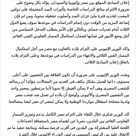
إعلان المبادئ الموقع بين مصر وإثيوبيا والسودان، يؤكد بكل وضوح على
ضرورة الالتزام بنتائج الدراسات الخاصة بتأثيرات السد المحتملة على دولتي
المصب لتحديد فترة ملئ خزان السد وأسلوب تشغيله سنويا، ومن ثم فإن
إضاعة المزيد من الوقت دون إتمام الدراسات في موعدها سوف يضع الدول
الثلاث أمام تحديات جسام، وبالتالي فإن الأمر يتطلب التدخل السياسي من
أجل وضع الأمور في نصابها لضمان استكمال المسار التعاوني الفنى القائم.
واكد الوزير الإثيوبي على التزام بلاده بالتعاون مع مصر من أجل استكمال
المسار الفني الثلاثي والانتهاء من الدراسات في موعدها، وعلى التزام بلاده
باتفاق إعلان المبادئ الثلاثى.
وشدد الوزير الإثيوبى على ضرورة أن تكون العلاقة بين الشعبين على أعلى
مستوى، داعيا للعمل بشكل مكثف فى العديد من المجالات، مؤكدا أن رسالته
للشعب المصرى وهى أنه لا يمكن العيش إلا سويا لأننا مرتبطين بمصير واحد
بين الشعبين المصرى والأثيوبى.وأوضح أن بلاده لن تعمل ضد شعب مصر
ولدينا مصلحة استغلال مواردنا الوطنية ولا يمكن لمصر ان تضر ايضا بمصالحنا.
اكد الوزير شكرى خلال اللقاء على التزام مصر الكامل بدعم وتعزيز المسار
التعاونى القائم بين البلدين، معربا عن اهتمام مصر باستضافة اجتماعات
اللجنة العليا المشتركة بين البلدين فى أقرب فرصة ممكنة، ومتابعة تنفيذ ما تم
الاتفاق عليه بين الرئيس السيسي ورئيس الوزراء الإثيوبى خلال الفترة