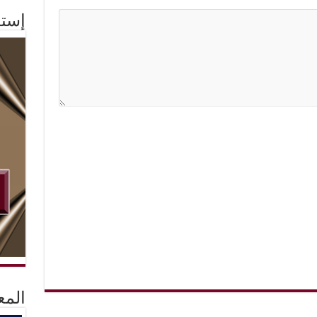
إستم
المع