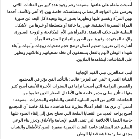
أصبحت ملقاة على عاتقها. مضيفة: رغم وجود عدد كبير من الفنانات اللاتي
يحرصن على التواجد الرمضاني بمسلسلات خاصة بهن. إلا أنني وللأسف أجدها
تهين المرأة وتقسو عليها وتظهرها بصور غريبة وبعيدة كل البعد عن صورة
المرأة المصرية الحقيقية. فهي إما خائنة أو متسلطة أو غيرها من الأشكال
السلبية على خلاف الحقيقة. فالمرأة هي الأم المكافحة، والزوجة الصبورة،
والإبنة المجتهدة، وغيرها من الصور والنماذج المشرفة للمرأة.
أشارت إلى ضرورة تقديم أعمال توضح حجم تضحيات زوجات وأمهات وأبناء
شهداء الوطن لأنهم بالفعل يستحقون أن تخلد تضحياتهم وعائلاتهم وتظهر
على الشاشات؛ ليشاهدها الملايين.
لبنى عبدالعزيز: تبني القيم الإيجابية
الفنانة القديرة “لبني عبدالعزيز” قالت: بالتأكيد الفن يؤثر في المجتمع،
والقصص الدرامية التي أصبحنا نراها في السنوات الأخيرة للأسف أصبح كثير
منها له تأثير سلبي مدمر خاصة على الأطفال الصغار الذين تعلموا من
الشاشات الكثير من القيم السلبية كالعنف والبلطجة والمخدرات.. مضيفة :
أتمنى أن نرى هذا العام أعمالًا مغايرة عما شاهدناه سابقًا. خاصة أن المجتمع
أصبح يواجه العديد من القضايا الملحة التي تحتاج بحق إلى إلقاء الضوء عليها
خاصة القضايا الأخلاقية التي تتبنى القيم الإيجابية والأخلاق وتعزز بناء الوعي
السليم عند المشاهد خاصة الفئات العمرية صغيرة السن كالأطفال والشباب
مجدي صابر: مناقشة قضايا الوطن