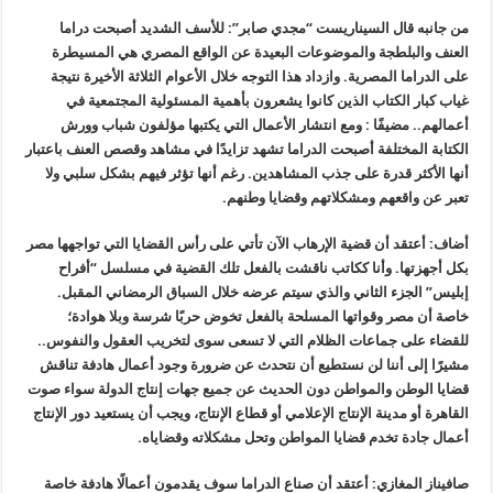
من جانبه قال السيناريست “مجدي صابر”: للأسف الشديد أصبحت دراما
العنف والبلطجة والموضوعات البعيدة عن الواقع المصري هي المسيطرة
على الدراما المصرية. وازداد هذا التوجه خلال الأعوام الثلاثة الأخيرة نتيجة
غياب كبار الكتاب الذين كانوا يشعرون بأهمية المسئولية المجتمعية في
أعمالهم.. مضيفًا : ومع انتشار الأعمال التي يكتبها مؤلفون شباب وورش
الكتابة المختلفة أصبحت الدراما تشهد تزايدًا في مشاهد وقصص العنف باعتبار
أنها الأكثر قدرة على جذب المشاهدين. رغم أنها تؤثر فيهم بشكل سلبي ولا
تعبر عن واقعهم ومشكلاتهم وقضايا وطنهم.
أضاف: أعتقد أن قضية الإرهاب الآن تأتي على رأس القضايا التي تواجهها مصر
بكل أجهزتها. وأنا ككاتب ناقشت بالفعل تلك القضية في مسلسل “أفراح
إبليس” الجزء الثاني والذي سيتم عرضه خلال السباق الرمضاني المقبل.
خاصة أن مصر وقواتها المسلحة بالفعل تخوض حربًا شرسة وبلا هوادة؛
للقضاء على جماعات الظلام التي لا تسعى سوى لتخريب العقول والنفوس..
مشيرًا إلى أننا لن نستطيع أن نتحدث عن ضرورة وجود أعمال هادفة تناقش
قضايا الوطن والمواطن دون الحديث عن جميع جهات إنتاج الدولة سواء صوت
القاهرة أو مدينة الإنتاج الإعلامي أو قطاع الإنتاج، ويجب أن يستعيد دور الإنتاج
أعمال جادة تخدم قضايا المواطن وتحل مشكلاته وقضاياه.
صافيناز المغازي: أعتقد أن صناع الدراما سوف يقدمون أعمالًا هادفة خاصة