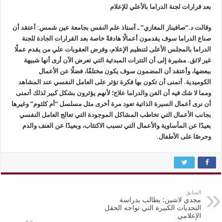
بعد قرارات لجنة الدراما بالأعلي للإعلام
وقالت د.”صافيناز المغازي” ـ أستاذ علم النفس بجامعة عين شمس: أعتقد أن
صناع الدراما سوف يقدمون أعمالًا هادفةً خاصة بعد القرارات الجادة للجنة
الدراما بالمجلس الأعلى لتنظيم الإعلام، وفرض العقوبات علي من يقدم عملًا
غير لائق. مشيرة إلى أن التترات المبدئية التي تعرض الآن أرى أنها شبيهة
ببعضها، وأعتقد أن المضمون سوف يكون مختلفًا، فضلًا عن الأعمال
الكوميدية. أتمنى أن تكون بها فكرة تؤثر على العامل النفسي عند المشاهد
ومما لا شك فيه أن الفن والدراما علاج؛ لأنهم يؤثرون بشكل كبير لذلك أتمنى
أن نرى أعمال السيرة الذاتية تعود مرة أخرى مثل مسلسل “أم كلثوم” وغيرها
بجانب الأعمال التي تخاطب المشاكل الموجودة التي تعالج العامل النفسي
بعيدًا عن المأساوية والأعمال التي تسبب الاكتئاب، وبعيدًا عن العنف والدم
وحرصًا على الأطفال.
السابق
مجدي لاشين: يطالب بدراسة
التحديات الكبيرة التي تواجه الحقل
الإعلامي