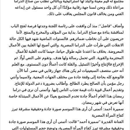
مجتمع له قيم معينة والبلد لها استراتيجية وبالتالي نطلب من صناع الدراما
مراعاة ذلك ونحن لسنا جهة رقابية مؤكدًا أن كل واحد مسئول عن إبداعه
الفني ومن يخالف قانون المجلس يعاقب على ذلك.
وأضاف “فاضل”: منذ أن وافقت على رئاسة اللجنة وجدتها فرصة لفتح الباب
لمناقشة بناءة مع صناع الدراما. بداية من المؤلف والمخرج والمنتج. لأننا
حريصون على أن نخاطب ضمائرهم. فالسنوات الماضية شهد فيها الكل حالة
الانفلات التي طرأت على الدراما المصرية. والتي أصبح لها الغلبة بين الأعمال
المعروضة. بخلاف ما اعتدنا عليه طوال حياتنا، حينما كانت الغلبة للأعمال
المحترمة والقوية. التي تحمل رسالة ولها هدف. وتقوم على النص أولًا. ثم
الإخراج فالإنتاج وأخيرًا التمثيل. والقلة كانت أعمالًا دون المستوى. مع العلم
أنه حتى منتصف السبعينيات لم يكن هناك جهاز رقابي في مصر. أما الآن
فالوضع كله بحاجة إلى وقفة جادة من مختلف الجهات المعنية. ولاسيما وأنني
رجل مؤمن بأن الصالح يطرد الطالح. وأطالب بضرورة دعم الدولة للإنتاج.
وتقديم أعمال قوية ذات قيمة تجذب الناس إليها. وأتمنى أن نرى في دراما
رمضان هذا العام أعمالًا جادة تخدم المجتمع بعيدًا عن الأعمال المبتذلة خاصة
أنها تعرض في شهر رمضان.
سميرة أحمد: أتمنى أن أرى هذا الموسم صورة جادة وحقيقية مشرفة تبرز
كفاح المرأة المصرية
الفنانة القديرة “سميرة أحمد” قالت: أتمنى أن أرى هذا الموسم صورة جادة
وحقيقية مشرفة تبرز كفاح المرأة المصرية، وتوضح حجم المسئوليات التي