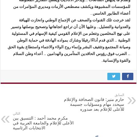
للمؤسسات المشبوهة ويكشف مصطنعي الأزمات ومديري المؤامرات من
أعضاء الطابور الخامس .
لقد خرجت تلك القنوات والصحف عن الإجماع الوطني وانحازت للهيافة
والعدوانية والتضليل.. وعليها الآن أن تراجع اتجاهاتها وتصحيح بوصلتها وتسير
على نهج المخلصين وتتعلم من الإعلام القومي كيفية الإسهام في المسئولية
الوطنية .. الذي قدم أداءًا رفيعًا وشارك بمواده الهادفة في حماية الوطن
وصيانة المجتمع وتثقيف البشر وإنماء روح الولاء والانتماء واستطاع بقوة الحق
.. الضرب فوق رؤوس الحاقدين المتآمرين والهدامين .. أعداء وطن السلام
والقوة والإنسانية.
السابق
حازم منير: قانون الصحافة والإعلام
سيحدد مهام ومسؤليات جسيمة
للأعلى للإعلام بعد صدوره
التالي
مكرم محمد أحمد : التنسيق بين
الأعلى للإعلام والجامعة العربية في
الانتخابات الرئاسية