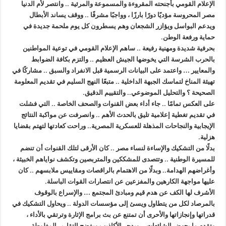
الإعلام القومي بأجنحته المقروءة والمسموعة والمرئية .. وانتصر لأم الدنيا
مصر المحروسة مؤديًا دورًا بارزًا ، وواجبًا مشرفًا .. ووقف يساند الأبطال
ويدعم البواسل ويؤازر الشجعان وهم يسطرون كل يوم ملحمة جديدة في
حماية ورفعة الوطن.
بحرفية شديدة ومهنية رفيعة .. ساهم الإعلام القومي في توعية المواطنين
بالحرب الشرسة التي يخوضها الجيش العظيم .. والتزم بكافة الضوابط
والمعايير … واعتمد على البيانات الرسمية قبل الانفراد والسبق .. مشاركًا في
تهيئة المناخ لتماسك الجبهة الداخلية .. متبعًا النهج السليم في تقديم المعلومة
الصحيحة ؟ والتحليل الموضوعي.. والتقييم الدقيق.
على العكس تمامًا .. جاء أداء بعض القنوات والصحف الخاصة .. التي فشلت
في تقديم تغطية إعلامية تليق بالحدث الأهم .. وانصرفت عن مواكبة النتائج
الإيجابية والنجاحات المذهلة للعسكرية المصرية.. وراحت كعادتها لتهتم بقضايا
هزلية.
بدلًا من التشكيك والإساءة لنساء مصر .. كان الأرقى لتلك القنوات أن تنضم
للمسيرة الوطنية .. وتتصدى للمشككين والمتربصين وتكشف نواياهم الخبيثة ،
وأغراضهم الهدامة.. وبدلًا من الاهتمام بالراقصات ومقاييس ملابسهم .. كان
عليها مواجهة الكارهين والمفزعين عن انتصارات القوات الباسلة.
الأشرف لها الكف عن هدم قيم ومبادئ المجتمع … والإسراع بالوقوف
بالمرصاد لكل من يتطاول ويسئ إلى مؤسسات الدولة .. ويحاول التشكيك في
قدراتها وإنجازاتها والأحرى أن تمتنع عن بث برامج الإثارة وترتقي بالأداء ،
وتقدم ما يجهض الشائعات .. ويدحر الأكاذيب ويفضح التقارير المغلوطة