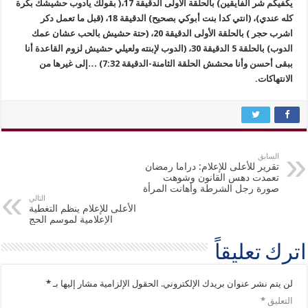
يكفيكم شر الفايقين) بالحلقة الأولى الدقيقة 17،( بقولك يادوب حشيشك بكرة
كله عندي)، (انتي كدا بنت أبوكي بصحيح) الدقيقة 18، (قبل ما تعمل دكر
اشرب حجر ) بالحلقة الأولى الدقيقة 20، (حتة حشيش بالحب عشان عمك
الدوب) بالحلقة 5 الدقيقة 30، (الدوب لإبنته ولعيلي حشيش لزوم القاعدة أنا
ببقى أحسن وأنا محشش الحلقة الثامنة-الدقيقة 7:32) …إلى غيرها من
الانتهاكات.
السابق
تقرير للأعلى للإعلام: دراما رمضان
تعمدت دهس القانون وشوهت
صورة رجل الشرطة وأهانت المرأة
التالي
الأعلى للإعلام ينظم التغطية
الإعلامية لموسم الحج
اترك تعليقاً
لن يتم نشر عنوان بريدك الإلكتروني.
الحقول الإلزامية مشار إليها بـ
*
التعليق
*