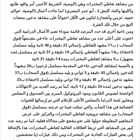
من مشاهد تعاطي المخدرات وهي (الوصية، الشريط الأحمر، أمر واقع، طايع،
واكلينها والعة، كلبش 2 ، أبو عمر المصري) كما جاءت أعمال (الوصية، عوالم
خفية، عزمي وأشجان) لتكون هي الأقل احتوائاً على مشاهد تدخين منتجات
التبغ من خلال تلك الفترة.
ومن ناحية أخرى قد حدد المرصد قائمة سوداء تضم الأعمال الدرامية التي
احتوت على أعلى عدد من مشاهد تعاطي المخدرات جاء في مقدمتهاً (فوق
السحاب ) ب11 مشهد للتعاطي بإجمالي 22 دقيقة و 40 ثانية ويليه مسلسل
(اختفاء) ب14 مشهداً للتعاطي بإجمالي 19 دقيقة و 51 ثانية ثم مسلسل (ضد
مجهول) ب5 مشاهد لتعاطي المخدرات بمدة 14 دقيقة 21 ثانية
و بالنسبة لمشاهد التدخين جاء في المقدمة مسلسل (رحيم) ب26 مشهداً
للتدخين بإجمالي 43 دقيقة و 5 ثواني و يليه مسلسل (فوق السحاب) ب37
مشهد تدخين بإجمالي 41 دقيقة و 10 ثواني ويليه مسلسل (اختفاء) ب33
مشهد تدخين لمدة 33 دقيقة و 12 ثانية، كما تم رصد العديد من الانتهاكات
الواضحة لنصوص القانون وبنود البروتوكول المبرم بين الصندوق و المجلس
ومعايير لجنة الدراما بالمجلس الأعلى للإعلام التي تم إرسالها للقنوات
الفضائية في هذا الشأن، والتي تمثلت فيما تم عرضه بمسلسل (فوق
السحاب) من مشاهد ترويجيه لتعاطي المخدرات والتركيز على عرض
المفاهيم المغلوطة حولها على نحو يشجع على محاكاة فعلية، كما تم رصد عدد
كبير من المشاهد التي تربط العلاقات العائلية لتعاطي المخدرات، هذا بالإضافة
إلى بعض العبارات الجاذبة عن المخدرات ومن ذلك عبارات (يا محششين