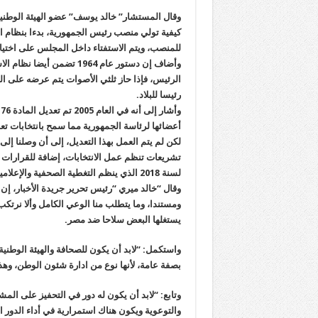
كيفية تولي منصب رئيس الجمهورية، بدءا بنظام ا
للمنصب، ويتم الاستفتاء داخل المجلس على اختيار
وأضاف إن دستور عام 1964 
الرئيس، فإذا حاز ثلثي الأصوات يتم عرضه على الش
رئيسا للبلاد.
لسنة 2018 الذي ينظم التغطية الصحفية والإعلامية للانتخابات.
وقال “خالد ميري “رئيس تحرير جريدة الأخبار، إن ا
ومستندا، وما يتطلب منا الوعي الكامل وألا نرتكب
يستغلها البعض سلاحا ضد مصر.
واستكمل: “لابد أن يكون للصحافة والهيئة الوطنية
بصفة عامة، لأنها نوع من ادارة شئون الوطن، وه
وتابع: “لابد أن يكون له دور في التحفيز على المشا
والتوعوية ويكون هناك استمرارية في أداء الدور ا