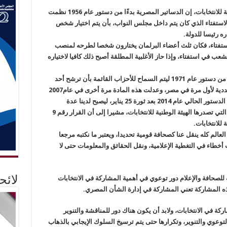
وقال المستشار” خالد يوسف” عضو الهيئة الوطنية للانتخابات، إن الدساتير المصرية بدءًا من دستور عام 1956 نظمت
لاستفتاء الذي كان يتم داخل مجلس النواب، بأن يتم اختيار شخص
ه رئيسا للدولة.
تضمن أيضا نظام الاستفتاء، فكان ثلث أعضاء البرلمان يختارون شخصا لطرحه لمنصب
عب في استفتاء، وإذا حاز الأغلبية المطلقة أصبح ذلك كافيا لاختياره
وأشار إلى أنه في العام 2005 تم تعديل المادة 76 من دستور عام 1971 ليتم السماح للأحزاب القائمة بأن ترشح أحد
أعضائها لرئاسة الجمهورية مما سمح بانتخابات تعددية لأول مرة في مصر، وعدلت هذه المادة مرة أخرى في عام2007
لكن لم يتم العمل بهذا التعديل، إلى أن وصلنا إلى الدستور الحالي عام 2014 بعد ثورة 25 يناير، ليصبح لدينا عدة
تشريعات تنظم عمل الانتخابات، إضافة للقرارات التي تصدرها الهيئة الوطنية للانتخابات، مشيرا إلى أن القرار رقم 9
لعالم كله ينقل عنا كصحافة قومية تحديدا، ويعتبر ما نكتبه مرجعا
 أخطاء في التغطية الإعلامية، ونقل الحقائق والمعلومات حتى لا
 للصحافة والإعلام دور توعوي في أهمية المشاركة في الانتخابات
لائ
ذه المشاركة تعني المشاركة في إدارة الشأن المصري.
ركة في الانتخابات، ولابد أن يكون هناك دور للمناقشة والتنوير
لتوعوي والتنوير، وتكرارها حتى يتم ترسيخ السلوك الإيجابي بالذهاب