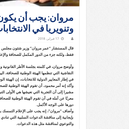
مروان: يجب أن يكون ل
وتنويريا في الانتخابا
17 فبراير، 2018
قال المستشار “عمر مروان” وزير شئون مجلس النواب
فقط، ولكنه جزء من الدور المكمل للصحافة والإعلام
وأوضح مروان، في كلمته بجلسة الأطر القانونية و
النقاشية التي تنظمها الهيئة الوطنية للصحافة، ال
في إطار المعايير الدولية للانتخابات، إن الهيئة 
وأكد إنه أمر محمود، أن تقوم الهيئة الوطنية للصح
مشيرا إلى أن التجربة التي نعيشها هي الأولى التي
معربًا عن أمله في أن تقوم الهيئة الوطنية للصحاف
دورها على الوجه الأكمل.
وأضاف “مروان”، إنه يجب على الإعلام التمسك بال
بإيجابية إلى مناقشة الدعوات السلبية التي تنادي 
والتوعوي لمناقشة مثل هذه الدعوات.