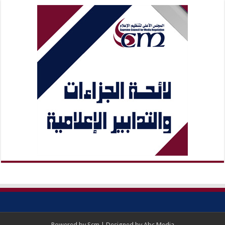
Powered by
Scm
| Designed by
Abc Media