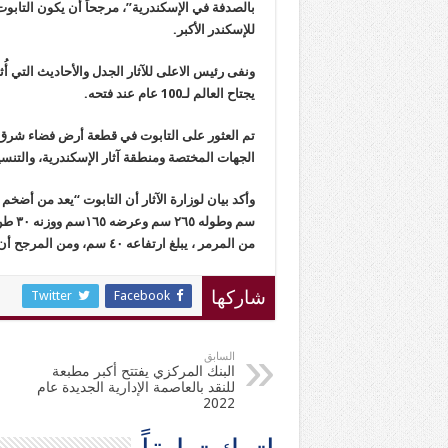
بالصدفة في الإسكندرية”، مرجحاً أن يكون التابوت 
للإسكندر الأكبر.
ونفى رئيس الاعلى للآثار الجدل والأحاديث التي أ
يجتاح العالم لـ100 عام عند فتحه.
تم العثور على التابوت في قطعة أرض فضاء شرق ا
الجهات المختصة ومنطقة آثار الإسكندرية، والتنسي
سم وط
من المرمر ، يبلغ ارتفاعه ٤٠ سم، ومن المرجح أن يكون لصاحب المقبرة.
Twitter
Facebook
شاركها
السابق
البنك المركزي يفتتح أكبر مطبعة
للنقد بالعاصمة الإدارية الجديدة عام
2022