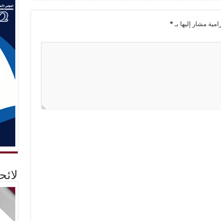
امية مشار إليها بـ
*
لائ