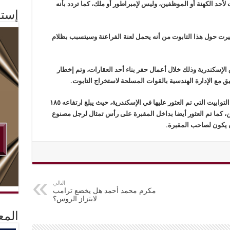
لأحد الكهنة أو الموظفين، وليس لإمبراطور أو ملك، كما تردد بأنه
إستم
ُثيرت حول هذا التابوت من أنه يحمل لعنة الفراعنة وسيتسبب بظلام
لإسكندرية وذلك خلال أعمال حفر بناء أحد العقارات، وتم إخطار
ق مع الإدارة الهندسية بالقوات المسلحة لاستخراج التابوت.
وأكد بيان لوزارة الآثار أن التابوت “يعد من أضخم التوابيت التي تم العثور عليها في الإسكندرية، حيث يبلغ ارتفاعه ١٨٥
وله ٢٦٥ سم وعرضه ١٦٥سم ووزنه ٣٠ طن، كما تم العثور أيضا بداخل المقبرة على رأس تمثال لرجل مصنوع
التالي
مكرم محمد أحمد هل يخضع ترامب
لابتزاز الروس؟
المع