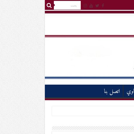
اوي
اتصل بنا
م