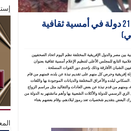
إستم
مصر تشارك إعلاميو 21 دولة في أمسية ثقافية
ي)
عية بين مصر والدول الإفريقية المختلفة نظم اليوم اتحاد الصحفيين
لامية التابع للمجلس الأعلى لتنظيم الإعلام أمسية ثقافية بعنوان
فيين الشبان الأفارقة وذلك بإحدى دور القوات المسلحة .
 في الاحتفال صحفيون وإعلاميون من 21 دولة إفريقية وحرص كل منهم على تقديم نبذة عن بلده، فمنهم من قام
 السكاني لبلده والأعراق المختلفة والديانات الموجودة بها واللغات
، ومنهم من قدم نبذة عن بعض العادات والتقاليد مثل مراسم الزواج
لزي الرسمي للدولة والأكلات الشعبية بها وأهم ماتشتهر به الدولة من
رك البعض بتقديم شخصيات تعد رموز لبلادهم، وقام بعضهم بغناء
المع