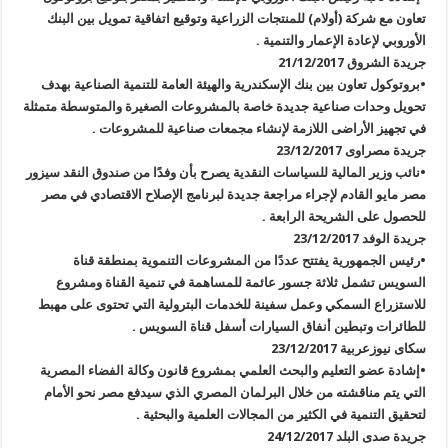
تعاون مع شركة (أولام) للمنتجات الزراعية وتوقيع اتفاقية تمويل بين البنك
الأوروبي لإعادة الإعمار والتنمية .
جريدة الشروق 21/12/2017
•بروتوكول تعاون بين بنك الإسكندرية والهيئة العامة للتنمية الصناعية بهدف
تحويل وحدات صناعية جديدة خاصة بالمشروعات الصغيرة والمتوسطة متمثلة
في تجهيز الأراضى اللازمة لإنشاء مجمعات صناعية للمشروعات .
جريدة مصراوى 23/12/2017
•نائب وزير المالية للسياسات النقدية يصرح بأن وفدًا من صندوق النقد سيزور
مصر مايو القادم لإجراء مراجعة جديدة لبرنامج الإصلاح الاقتصادي في مصر
للحصول على الشريحة الرابعة .
جريدة الوفد 23/12/2017
•رئيس الجمهورية يفتتح عددًا من المشروعات التنموية بمنطقة قناة
السويس تشمل ثلاثة جسور عائمة للمساهمة في تنمية القناة ومشروع
للاستزراع السمكي وعمل سفينة للخدمات البترولية التي تحتوى على مهبط
للطائرات وتبطين أنفاق السيارات أسفل قناة السويس .
سكاى نيوزعربية 23/12/2017
•إشادة عضو التعليم والبحث العلمي بمشروع قانون وكالة الفضاء المصرية
التي يتم مناقشته من خلال البرلمان المصري الذي سيدفع مصر نحو الأمام
لتحقيق التنمية في الكثير من المجالات العلمية والبحثية .
جريدة صدى البلد 24/12/2017