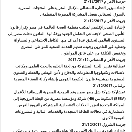
جريدة الأهرام 21/12/2017
•إشادة وزير التجارة السنغالي بالإقبال المتزايدعلى المنتجات المصرية
بالسوق السنغالي بفضل المشاركة المصرية المنتظمة .
جريدة الأهرام 21/12/2017
•إشادة المديرالإقليمي لمكتب منظمة الصحة العالمية في مصر لإقرار قانون
التأمين الصحي الاجتماعي الشامل الجديد ووفقًا لهذا القانون دخلت مصر إلى
المستوى العالمي لتحقيق عدة أهداف منها التكافل الاجتماعي والمساواة
وتغطية غير القادرين وجودة تقديم الخدمة الصحية للمواطن المصري
وتخفيض التكلفة من علي عاتق المواطن .
جريدة الأهرام المسائي 21/12/ 2017
•مطالبة تقرير اللجنة المشتركة من لجنة التعليم والبحث العلمي ومكاتب
الاتصالات وتكنولوجيا المعلومات والدفاع والأمن الوطني والخطة والشئون
الدستورية بمشروع قانون الحكومة القومي بإنشاء وكالة الفضاء المصرية .
برلمانى 21/12/2017
•مشاركة شركة شل مصر ضمن وفد الجمعية المصرية البريطانية للأعمال
(BEBA) المكونة من (40) شركة ومؤسسة مصرية من البعثة الترويجية إلى
المملكة المتحدة لتعزيز العلاقات الاقتصادية المشتركة والترويج للفرص
الاستثمارية في مجالات الطاقة المتجددة والخدمات المالية والمشروعات
القومية الكبرى .
جريدة الشروق 21/12/2017
•إشادة نائبة رئيس البنك الأوروبي للإنشاء والتعمير بمصر بتوقيع بروتوكول