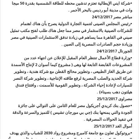
•شركة ايني الإيطالية تعتزم تدشين محطه للطاقة الشمسية بقدرة 50 ميجا
وات في مدينة أبو رديس بالبحر الأحمر .
مباشر مصر 24/12/2017
•رئيس المجلس الصينى لتنمية التجارة الدولية يصرح بأن هناك اهتمام
للشركات الصينية بالاستثمار في مصر مما جعل هناك طلب لفتح مكتب تمثيل
صيني في القاهرة مما يساهم في زيادة تدفق الاستثمارات الصينية في مصر
وزيادة حجم الصادرات المصرية إلى الصين .
الجورنال 24/12/2017
•وزارة قطاع الأعمال تنتظر العام المقبل للإعلان عن انتهاء عدد من
المشروعات القابضة التابعة لها وهى ( مشروع كيما أسوان 2 لإنتاج الأسمدة
عن طريق الغاز الطبيعى ، وتطوير محالج القطن مع شركة هندية ، وتطوير
شركة الحديد والصلب المصرية لرفع طاقته الإنتاجية ، وتطوير شركة النصر
للسيارات لإعادة إحياء الشركة ، وتطوير القومية للأسمنت ، وافتتاح فندق
هيلتون دهب بسيناء) .
مصراوى 25/12/2017
•حصول بنك كريدي أجريكول مصر للعام الثامن على التوالي على جائزة
الجودة والتي يمنحها بنك (جي بي مورجان تشيس ) للتميز والسرعة والدقة
في تنفيذ الحوالات المصرفية .
أموال الغد 25/12/2017
•بروتوكول تعاون مع جامعة كامبرج ومشروع رواد 2030 للشباب والذي يهدف