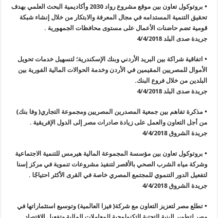
• بروتوكول تعاون بين موقع مشروع رواد 2030 وأكاديمية البحث العلمي بهدف
تحقيق التنمية المستدامه في مجال المعرفة والابتكار من خلال إنشاء شبكة
قومية تضم حاضنات الأعمال على مستوى محافظات الجمهورية .
جريدة صدى البلد 4/4/2018
• اتفاقية شراكة بين البريد الأردني وبنك الإسكندرية؛ لتسهيل خدمات تحويل
الأموال للمصريين المقيمين في الأردن وخدمة الحوالات المالية الفورية بين
البلدين من خلال فروع البنك.
جريدة صدى البلد 4/4/2018
• مذكرة تفاهم بين جمعية المصدرين المصريين ومجموعة التجاري( وفا بنك)
من أجل التعاون والعمل على زيادة صادرات مصر إلى الدول الإفريقية .
جريدة الشروق 4/4/2018
• بروتوكول تعاون بين مؤسسة المجموعة المالية هيرمس للتنمية الاجتماعية
وشركة مياه الشرب الصحي بالأقصر لتنفيذ مشروعات تنموية في مركز إسنا
لتفعيل الدور التنموي للمجتمع المصري خاصة في القرى الأكثر احتياجًا .
جريدة الشروق 4/4/2018
• تطلع مصر لتعزيز التعاون مع شركة( فيزا العالمية) وتوسيع استثماراتها في
مصر لتطوير البنية التحتية التكنولوجية للمعاملات المالية وتفعيل الاقتصاد