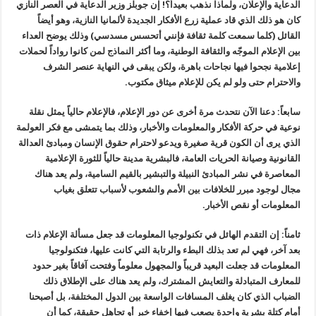
الدعاية والإعلان، ولماذا نذهب بعيداً؟! إن جوبلز وزير الدعاية في العصر النازي
كان هو ذلك الذي قاد عملية زرع الأفكار الجديدة لألمانيا النازية، وهو أيضاً
القائل (كلما سمعت كلمة ثقافة فإنني أتحسس مسدسي) وذلك يوضح العداء
بين الإعلام الموجّه والثقافة الوطنية، وما أكثر النماذج لمن كانوا رواداً لحملات
إعلامية نجحوا فيها نجاحات باهرة، ولكن يبقى في النهاية عنصر الشرف
والاحترام حتى ولو لم يكن للإعلام ميثاق مكتوب.
سابعاً: دعنا الآن نتحدث مرة أخرى عن دور الإعلام، فالإعلام حالياً يمثل نقلة
نوعية في حركة الأفكار والمعلومات والأخبار، وذلك بما يتمشى مع فكر العولمة
الذي يرى أن الكون قرية صغيرة ويدعو لاحترام حقوق الإنسان ومبادئ العدالة
القانونية وصيانة الحريات العامة، فالبشرية مدينة حالياً للثورة الإعلامية
المعاصرة في نشر المبادئ النبيلة والتبشير بالقيم السامية، ولم يعد هناك
مجال لوجود مبرر للخلافات بين الأمم والشعوب لأسباب تتعلق بغياب
المعلومات أو نقص الأخبار.
ثامناً: إن التقدم الهائل في تكنولوجيا المعلومات قد جعل مسألة الإعلام ذات
بعد آخر، فهي لم تعد بذلك البطء والرتابة التي كانت عليها، فتكنولوجيا
المعلومات قد جعلت البعيد قريباً والمجهول معلوماً وفتحت آفاقاً بغير حدود
للمعارف المتبادلة والتعايش المشترك، ولم يعد هناك على الإطلاق ذلك
الضباب الذي كان يغلف المسافات الواسعة بين الدول المختلفة، بل أصبحنا
أمام كتلة بشرية واحدة يصعب فيها إخفاء خبر أو تجاهل حقيقة، كما أن