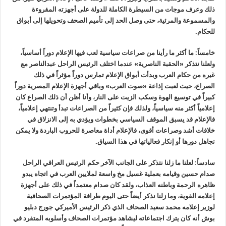
ذلك وعرف موجات من السيطرة الكاملة للدولة على أجهزته المقروءة
والمسموعة والمرئية، حتى وصل الحد إلى تأميم الصحف وتحويلها إلى أبواق
للحكام.
خامساً: ما أكثر ما رأينا من صراعات سياسية لعب فيها الإعلام دوراً أساسياً،
ولعلنا نتذكر «الحقبة الناصرية» عندما اختلف الرئيس الراحل عبدالناصر مع
غيره من حكام العرب وبدأت أبواق الإعلام تمارس دوراً مؤثراً في ذلك
الصراع، حيث لعبت إذاعة «صوت العرب» وباقي أجهزة الإعلام المصرية دوراً
كبيراً في توسيع الهوة وسكب الزيت على النار، وأنا أظن أن ذلك الصراع كان
إعلامياً أكثر منه سياسياً، ولذلك فإن كثيراً من الصراعات تبدأ وتنتهي إعلامياً،
فالإعلام قد يسبق الموقف السياسي بخطوات ويؤدي به إلى الانزلاق في
خلافات أشد وصراعات أقوى، فالإعلام أداة معاصرة للحروب الباردة ولا يمكن
تجاهل دورها أو إنكار فعالياتها في هذا السياق.
سادساً: لعلنا ما زلنا نتذكر على الجانب الآخر حكم الرئيس العراقي الراحل
صدام حسين وقيامه بعملية غسيل مخ واسعة لملايين العرب في اتجاه يبدو
ظاهره الرحمة وباطنه العذاب، ولقد كان صدام معتمداً في ذلك على أجهزة
إعلامه القوية، وما زلنا نذكر أيضاً حتى اليوم طرافة المؤتمرات الصحافية
لوزير إعلامه محمد سعيد الصحاف الذي ذكر الرئيس الأميركي جورج دبليو
بوش أنه كان يترك اجتماعاته ليشاهد مؤتمرات الصحاف وأسلوبه المتفرد في