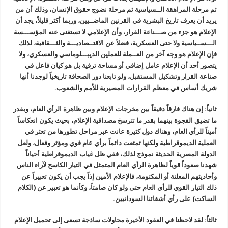
ثم مرحلة المراهقة الــسياسية ثم مرحلة نضوج حقوق الإنسان، وذلك أن من
يريد أن يعرف تاريخ البشرية في القرنين الماضــيين، وربما أكثر قليلاً، يجد أن
الإعلام هو جزء من صـــناعة القرار، وأن الإعلامي لا تستغنى عنه المؤســـسة
الـــســياسية ولا حتى العسكرية، فضلاً عن الاقتــصاديـــة والثـــقافية، لذلك
فإن الإعلام هو وجه آخر من العــملة للعملين الديبـــلوماسي والعسكري، ولا
يتصور أحد أن الإعلام عامل إضافي أو مساحة ترفية بل هو كيان فاعل في
صناعة القرار وتشكيل المستقبل، ولو تابعنا دور الصحافة تاريخياً لوجدنا أنها
شريك أساس في معظم القرارات المصيرية للأمم والشعوب.
ثانياً: إن هناك فارقاً دقيقاً بين مخرجات الإعلام وبين ظاهرة الرأي العام، وبقدر
ما تضيق الفجوة بينهما بقدر ما تترسخ مصداقية الإعلام، بحيث يكون انعكاساً
أميناً للرأي العام، وهناك دول كثيرة عانت عبر مراحل تطورها من تعثر في
العملية الديموقراطية ولكنها تمتعت دائماً برأي عام قوي ومؤثر وفعال، ولعل
الدولة المصرية الحديثة نموذج لذلك، ففي ظل غياب الديموقراطية أحياناً
شهدنا صعوداً قوياً لظاهرة الرأي العام المتمثل في التيار الكاسح لآراء الناس
وأحاديثهم المعلنة أو المكتومة، فالإعلام الأمين إذاً يجب أن يكون تعبيراً عن
ذلك التيار القوي للرأي العام حتى ولو كان صامتاً، وكأنما هو تعبير عن (الكلام
الساكت) على رأي أشقائنا السودانيين.
ثالثاً: لقد لاحظنا في العقود الأخيرة محاولات ساذجة تسعى إلى تحميل الإعلام