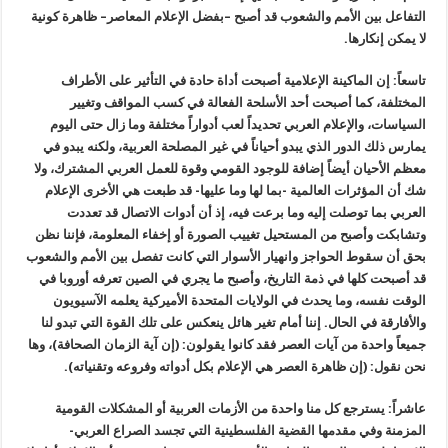
التفاعل بين الأمم والشعوب قد أصبح –بفضل الإعلام المعاصر– ظاهرة كونية
لا يمكن إنكارها.
تاسعاً: إن الماكينة الإعلامية أصبحت أداة حادة في التأثير على الأطراف
المختلفة، كما أصبحت أحد الأسلحة الفعالة في كسب المواقف وتغيير
السياسات، والإعلام العربي تحديداً لعب أدواراً مختلفة وما زال حتى اليوم
يمارس ذلك الدور الذي يبدو أحياناً في غير المصلحة العربية، ولكنه يبدو في
معظم الأحيان أيضاً إضافة للوجود القومي وقوة للعمل العربي المشترك، ولا
شك أن المؤثرات العالمية -بما لها وما عليها- قد طبعت هي الأخرى الإعلام
العربي بما توصلت إليه وما برعت فيه، إذ أن أدوات الاتصال قد تعددت
وتشابكت وأصبح من المستحيل تغييب الصورة أو إخفاء المعلومة، فإننا نظن
بحق أن سقوط الحواجز وانهيار الأسوار التي كانت تفصل بين الأمم والشعوب
قد أصبحت كلها في ذمة التاريخ، وأصبح ما يجري في الصين تعرفه أوروبا في
الوقت نفسه، وما يحدث في الولايات المتحدة الأميركية يعلمه الآسيويون
والأفارقة في الحال. إننا أمام تغير هائل ينعكس على تلك القوة التي تبدو لنا
جميعاً واحدة من آيات العصر فقد كانوا يقولون: (إن آية الزمان الصحافة)، وها
نحن نقول: (إن ظاهرة العصر هي الإعلام بكل أدواته وفروعه وتقنياته).
عاشراً: يسترجع كل منا واحدة من الأزمات العربية أو المشكلات القومية
المزمنة وفي مقدمها القضية الفلسطينية التي تجسد الصراع العربي-