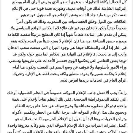
كل الخطايا وكافة التجاوزات، بدعوى أنه هو الذي يحرض الرأي العام ويصنع
التركيبة الشاملة لذلك في أوقات معينة، وظهرت نغمة قوية حتى في الإعلام
نفسه تكرس عملية جلد الذات، وتعتبر الإعلام هو المسؤول عن تدهور
العلاقات بين الدول وخلق الحساسيات بين الشعوب، وذلك قد يكون أمراً
صحيحاً جزئياً ولكن لا دخان من غير نار، فالإعلام انعكاس للواقع السياسي ولا
يمكن أن تقدم على المائدة طعاماً شهياً إذا كان المطبخ مرتبكاً تنقصه الكفاءة
ويعوزه حسن الصناعة. من هنا فإن الإعلام لا يصنع شيئاً من العدم ولكنه ينفخ
في النار إذا أراد، والمشكلة حينئذ هي وجود النيران التي صنعت سحب الدخان
وأدت إلى ما يحدث، فالإعلام في النهاية هو انعكاس لما يدور حوله ولكن قد
توجد بعض العناصر التي يحكمها الهوى فتفسر الأحداث على طريقتها وتمضي
وراء الأمور بأسلوبها، ولا تتوقف عن وضع السم في العسل، ونكون هنا أمام
إعلام لا يحكمه ضمير ولا يقوده منطق ولكنه يبحث فقط عن الإثارة وتحريك
الرأي العام في اتجاهات يريدها لغرض لديه.
رابعاً: يجب ألا نغفل جانب الإعلام الموجّه، خصوصاً في النظم الشمولية أو تلك
التي تفتقد الديموقراطية الصحيحة، ففي تلك النظم نفاجأ بإعلام على نغمة
واحدة تبدو كل سطوره متماثلة ولا يخرج سياقه عن خط عام يرتبه النظام.
ويحتوي مثل هذا الإعلام الموجّه على درجة عالية من الحظر وتكميم الأفواه
وتراجع الحريات، وهنا لابد أن نقول إن الإعلام الحر مهما كانت خطاياه هو
أفضل عشرات المرات من ذلك الإعلام الموجّه الذي يبدو وكأنه معزوفة واحدة
تمجد الحاكم وتشيد بالمزايا وتبرر الأخطاء، ولقد عانى الإعلام العربي كثيراً من