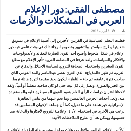
مصطفى الفقي: دور الإعلام
العربي في المشكلات والأزمات
3 أبريل، 2018
فطنت النظم السياسية في القرنين الأخيرين إلى أهمية الإعلام في تسويق
شعبيتها وطرح سياستها والتشهير بخصومها، وجاء ذلك في وقت تنامى فيه دور
الإعلام في شكل ملحوظ وأصبح أحد القوى الضاربة للعقائد والأيديولوجيات
والأفكار والسياسات، ولقد عرفنا في المنطقة العربية تأثير الإعلام مع مطلع
القرن العشرين واستخدام الصحافة للترويج لسياسة الاحتلال والدفاع عن
الغرب، ثم ظهر «المذياع» الذي اقترن بعصر عبدالناصر والمد القومي الذي
صاحب فترة زعامته، ثم جاء «التلفاز» ليكون بحق مقدمة لثورة هائلة تربط
بين الخبر والصورة، وتصل إلى كل بيت حتى لو كان صاحبه متعلماً أو أمياً، ولقد
لاحظنا اقتران دراسات الرأي العام بنفوذ القوى المسيطرة عليه والمستفيدة
منه، ولعل أحداث الحربين العالميتين وما نجم عنهما من تنامي الظاهرة
الإسرائيلية خير شاهد على ما نقول، كما أن جماعة الإخوان المسلمين قد
برعت هي الأخرى في استخدام الأداة الإعلامية للترويج لأفكارها والدعاية ضد
خصومها، ويمكن هنا أن نطرح الملاحظات الآتية:
أولاً: مر الإعلام العالمي والإقليمي بثلاث مراحل وهي مرحلة الطفولة الإعلامية