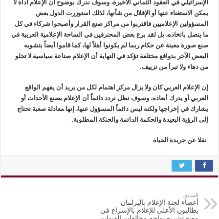
الإسرائيلي في العقود الثماني الأخيرة، وسوف ندرك بوضوح أن الإعلام أداة لا
يمكن الاستغناء عنها أو الإقلال من شأنها، لذلك استوزرت الدول بعض
المسؤولين الإعلاميين فاقتربوا من مراكز صنع القرار وأصبحوا شركاء في كل
ما يتصل باتخاذه، بل لقد برع بعض المحترفين في الساحة الإعلامية العربية في
صنع صورة معينة عن حكام ربما لم يكونوا أهلاً لها، كما قاموا أيضاً بتشويه
البعض الآخر بدوافع مختلفة تؤكد في النهاية أن الإعلام صناعة سياسية لا تخلو
من دهاء ولا تبرأ من تزييف.
إن الإعلام العربي كان ولا يزال مركز اهتمام لكل من يريد أن يفهم الواقع
العربي أو يدرك أبعاده، وسوف نظل نردد دائماً أن الإعلام يصنع الأحداث أو
يشارك في إخراجها ولكنه ليس دائماً المسؤول عنها، إنها معادلة صعبة تحتاج
إلى الرؤية البعيدة والحكمة الدائمة والحنكة المطلوبة.
نقلا عن جريدة الحياة
السابق
أعضاء لجنة الإعلام بالبرلمان
يطالبون الأعلى للإعلام بالإسراع في
وضع تشريع يواجه مخالفات القنوات