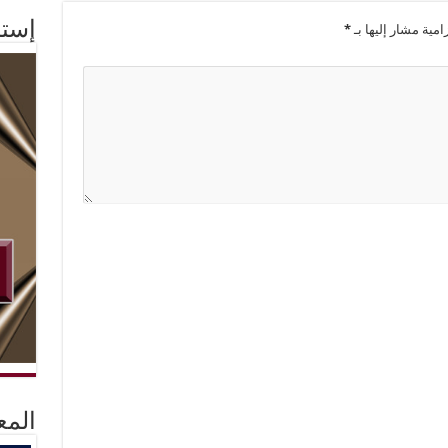
إستم
امية مشار إليها بـ
*
المع