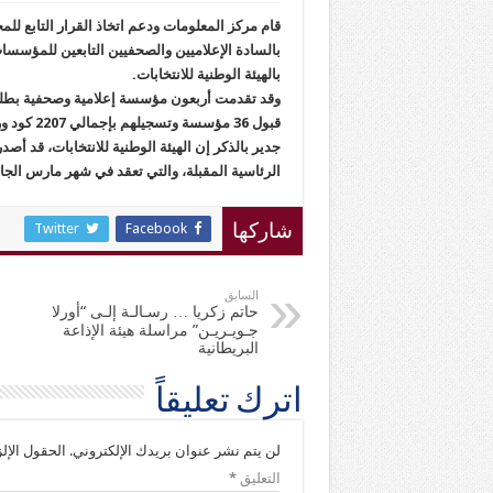
قام مركز المعلومات ودعم اتخاذ القرار التابع للم
بالسادة الإعلاميين والصحفيين التابعين للمؤسسات
بالهيئة الوطنية للانتخابات.
وقد تقدمت أربعون مؤسسة إعلامية وصحفية بطلب ل
قبول 36 مؤسسة وتسجيلهم بإجمالي 2207 كود ورفض 4 مؤسسات أخرى لعدم استيفاء البيانات المطلوبة .
جدير بالذكر إن الهيئة الوطنية للانتخابات، قد أصدر
الرئاسية المقبلة، والتي تعقد في شهر مارس الجا
Twitter
Facebook
شاركها
السابق
حاتم زكريا … رسـالـة إلـى “أورلا
جـويـريـن” مراسلة هيئة الإذاعة
البريطانية
اترك تعليقاً
لن يتم نشر عنوان بريدك الإلكتروني.
الحقول الإلز
التعليق
*