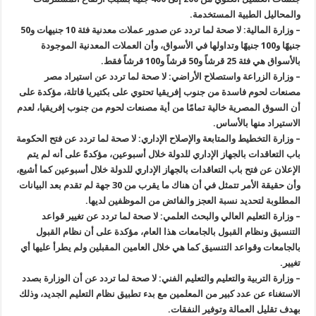
والمحاليل الطبية المستخدمة.
– وزارة المالية: لا صحة لما تردد عن صدور عملات معدنية فئة 10 جنيهات و50
جنيهًا و100 جنيهًا وتداولها ‏في الأسواق، وأن العملات المعدنية الموجودة
بالأسواق هي فئة 25 ‏قرشاً و50 قرشاً و100 قرشاً فقط.‏
– وزارة الزراعة واستصلاح الأراضي: لا صحة لما تردد عن استيراد مصر
مصنعات لحوم فاسدة من جنوب إفريقيا تحتوي على بكتيريا قاتلة، مؤكدة على
أن السوق المصرية خالية تمامًا من أية مصنعات لحوم من جنوب إفريقيا، لعدم
الاستيراد منها بالأساس.
– وزارة التخطيط والمتابعة والإصلاح الإداري: لا صحة لما تردد عن فتح الحكومة
باب التعاقدات بالجهاز الإداري للدولة خلال أسبوعين، مؤكدةً على أنه لم يتم
الإعلان عن فتح باب التعاقدات بالجهاز الإداري للدولة خلال أسبوعين كما أشيع،
وأن حقيقة الأمر تتمثل في أن هناك ما يقرب من 30 جهة لم تقدم بعد البيانات
المطلوبة لتحديد نسبة العجز والفائض من الموظفين لديها.
– وزارة التعليم العالي والبحث العلمي: لا صحة لما تردد عن تغيير قواعد
التنسيق ونظام القبول بالجامعات ‏هذا العام، مؤكدة على أن نظام القبول
بالجامعات وقواعد التنسيق كما هي خلال العامين المقبلين ولم يطرأ عليها أي
تغيير.
– وزارة التربية والتعليم والتعليم الفني: لا صحة لما تردد عن أن الوزارة بصدد
الاستغناء عن عدد كبير من المعلمين مع بدء تطبيق نظام التعليم الجديد، وذلك
بهدف تقليل العمالة وتوفير النفقات.