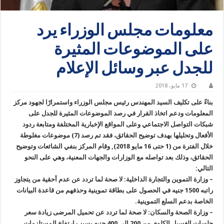
معلومات مجلس الوزراء يرد
على الموضوعات المثيرة
للجدل عبر وسائل الإعلام
17 مايو، 2018
بناءً على تكليف السيد المهندس رئيس مجلس الوزراء واستمرارًا لجهود مركز
المعلومات ودعم اتخاذ القرار في رصد الموضوعات المثيرة للجدل على
شبكات التواصل الاجتماعي وعلى المواقع الإخبارية المختلفة ومتابعة ردود
الأفعال وتحليلها بهدف توضيح الحقائق، فقد تم رصد (7) موضوعات مغلوطة
خلال الفترة من ‏(1 حتى 16 مايو 2018‏‏‏‏‏‏‏), ‏وقام المركز بنفي الشائعات وتوضيح
الحقائق، وذلك بعد تواصله مع الوزارات والجهات المعنية، وهي على النحو
التالي:
– وزارة التموين والتجارة الداخلية: لا صحة لما تردد عن عدم أحقية من يتجاوز
راتبه 1500 جنيه في الحصول على بطاقة تموينية وحذفهم من قاعدة البيانات
الخاصة بدعم السلع التموينية.
– وزارة الصحة والسكان: لا صحة لما تردد عن تحميل المرضى زيادة سعر
جلسات الغسيل ‏الكلوي من 200 إلى 400 جنيه بسبب ارتفاع المستلزمات