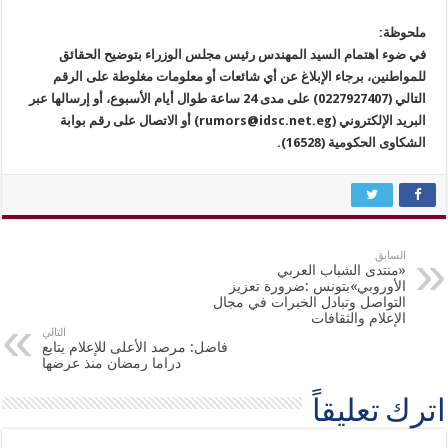
ملحوظة:
في ضوء اهتمام السيد المهندس رئيس مجلس الوزراء بتوضيح الحقائق
للمواطنين، برجاء الإبلاغ عن أي شائعات أو معلومات مغلوطة على الرقم
التالي (0227927407) على مدى 24 ساعة طوال أيام الأسبوع، أو إرسالها عبر
البريد الإلكتروني (rumors@idsc.net.eg) أو الاتصال على رقم بوابة
الشكاوى الحكومية (16528).
السابق
«منتدى الشباب العربي
الأوروبي»بتونس :ضرورة تعزيز
التواصل وتبادل الخبرات في مجال
الإعلام والثقافات
التالي
فاضل: مرصد الأعلى للإعلام يتابع
دراما رمضان منذ عرضها
اترك تعليقاً