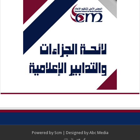
Powered by
Scm
| Designed by
Abc Media