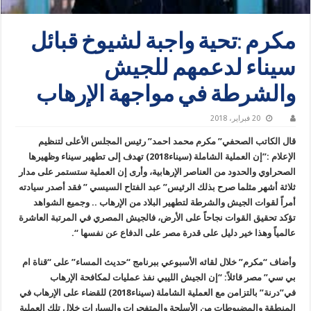
مكرم :تحية واجبة لشيوخ قبائل
سيناء لدعمهم للجيش
والشرطة في مواجهة الإرهاب
20 فبراير، 2018
قال الكاتب الصحفي” مكرم محمد احمد” رئيس المجلس الأعلى لتنظيم
الإعلام :”إن العملية الشاملة (سيناء2018) تهدف إلى تطهير سيناء وظهيرها
الصحراوي والحدود من العناصر الإرهابية، وأرى إن العملية ستستمر على مدار
ثلاثة أشهر مثلما صرح بذلك الرئيس” عبد الفتاح السيسي ” فقد أصدر سيادته
أمراً لقوات الجيش والشرطة لتطهير البلاد من الإرهاب .. وجميع الشواهد
تؤكد تحقيق القوات نجاحاً على الأرض، فالجيش المصري في المرتبة العاشرة
عالمياً وهذا خير دليل على قدرة مصر على الدفاع عن نفسها “.
وأضاف “مكرم” خلال لقائه الأسبوعي ببرنامج “حديث المساء” على “قناة ام
بي سي” مصر قائلاً: “إن الجيش الليبي نفذ عمليات لمكافحة الإرهاب
في”درنة” بالتزامن مع العملية الشاملة (سيناء2018) للقضاء على الإرهاب في
المنطقة والمضبوطات من الأسلحة والمتفجرات والسيارات خلال تلك العملية