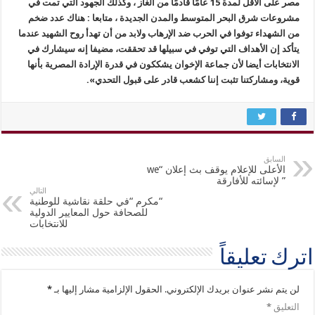
مصر على الأقل لمدة 15 عامًا قادمًا من الغاز ، وكذلك الجهود التي تمت في
مشروعات شرق البحر المتوسط والمدن الجديدة ، متابعا : هناك عدد ضخم
من الشهداء توفوا في الحرب ضد الإرهاب ولابد من أن تهدأ روح الشهيد عندما
يتأكد إن الأهداف التي توفي في سبيلها قد تحققت، مضيفا إنه سيشارك في
الانتخابات أيضا لأن جماعة الإخوان يشككون في قدرة الإرادة المصرية بأنها
قوية، ومشاركتنا تثبت إننا كشعب قادر على قبول التحدي».
السابق
الأعلى للإعلام يوقف بث إعلان “we
” لإسائته للأفارقة
التالي
“مكرم “في حلقة نقاشية للوطنية
للصحافة حول المعايير الدولية
للانتخابات
اترك تعليقاً
لن يتم نشر عنوان بريدك الإلكتروني.
الحقول الإلزامية مشار إليها بـ
*
التعليق
*