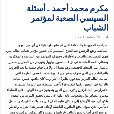
مكرم محمد أحمد … أسئلة
السيسي الصعبة لمؤتمر
الشباب
7 نوفمبر، 2018
بصراحته المعهودة والشفافة التي لم نشهد لها مثيلا في أي من العهود
السابقة، وضع الرئيس عبدالفتاح السيسي كل حضور مؤتمر شباب العالم بمن
فيهم المصريون والعرب والأفارقة, وضيوف المؤتمر من الساسة والمفكرين
وممثلي الأمم المتحدة في نزاعات سوريا وليبيا, وغيرهم من المعنيين بمصير
عالمنا، على المحك الحقيقي وهو يتساءل أولا في ختام جلسة ما بعد الحروب
والنزاعات, من الذي سوف يدفع ثمن فاتورة هذه الفوضى العارمة التي
أصابت العالم العربي بعد ثورة يناير؟!، التي ربما كان دافعها حسن النيات
والرغبة في التغيير، لكنها خلفت فراغاً في السلطة، سرعان ما استثمره
الأشرار من المتطرفين والإرهابيين الذين يتحينون فرصة الوثوب على السلطة
ليدمروا مصائر دول وشعوب، غاية أملها الآن ليس تحقيق المزيد من التقدم
ولكن أن تعود الأوضاع إلى ما كان عليه الحال قبل محاولات التغيير!، ويتساءل
ثانياً من الذي سوف يدفع الفاتورة الباهظة لإعادة تعمير هذا الخراب والدمار
الواسع الذي أصاب سوريا والعراق وليبيا واليمن، وكان يمكن أن يُصيب مصر