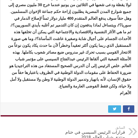
لولا يقظة ودعى شعبها في الثلاثين من يونيو عندما خرج 30 مليون مصري إلى
جميع شوارع المدن المصرية يطلبون إزاحة حكم جماعة الإخوان المسلمين.
وهل حقاً سوف يدفع العالم المتقدم 400 مليار دولار ثمناً لإصلاح الدمار في
سوريا؟!، ويتساءل لماذا يدفعون إن كان التدمير تم أغلبه بأيدي السوريين؟!،
ثم ما هي الآثار النفسية والاقتصادية والاجتماعية التي يمكن أن تخلفها هذه
الأحداث الجسام على أجيال شابة وصغيرة عاشت المأساة؟!، وما هي صورة
المستقبل الذي ربما يكون أكثر تعقيداً وخطراً لأن ما حدث يكاد يكون نوعاً من
الانتحار القومي بسبب تحرك غير مدروس ضيع مصائر شعوب بكاملها. بهذه
الأسئلة الصعبة التي ألقاها الرئيس عبدالفتاح السيسي على مؤتمر شباب
العالم. خلص الرئيس إلى أن الدرس الصحيح المستفاد من هذه التراجيديا هو
ضرورة الحفاظ على مقومات الدولة الوطنية في الظروف باعتبارها حقاً من
حقوق الإنسان، لأنه بانهيار وتدمير الدولة الوطنية لا وطن ولا مستقبل ولا أمل
ولا حياة، ولكن فقط الفوضى العارمة والضياع.
الأهرام
السابق
قرارات الرئيس السيسي في ختام
منتدى شباب العالم 2018