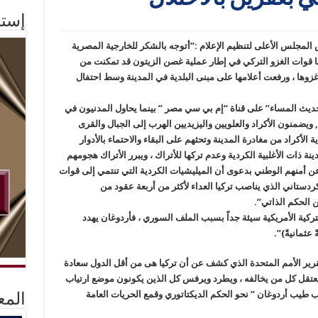
إستم
المجلس الأعلى لتنظيم الإعلام :”أتوجه بالشكر للخارجية المصرية
ينا قوات الغزو التركي في إطار عملية غصن الزيتون قد تمكنت من
ها ، ورفعت أعلامها على مبنى البلدية في المدينة وسط احتفال
حديث المساء” على قناة “إم بي سي مصر ” بينما يحاول المدنيون في
2 ألف مواطن سورى, ويضمنون الأكراد والعلويين واليزيديين الهرب إلى الجبال والقرى
الأكراد من مغادرة المدينة وتحثهم على البقاء والاحتماء بالأدوار
ة ذات الأغلبية الكردية وعدم تركها للأتراك ، ويبرر الأتراك هجومهم
عن أمنهم الوطني بدعوى أن الميليشيات الكردية التي تنتمي إلى قوات
دستاني الذي يناصب تركيا العداء لأكثر من أربعة عقود من
 الحكم الذاتي”.
لتركية الأمريكية سيئة جداً بسبب الملف السوري ، فأردوغان يهدد
عثمانيةً)”.
تقرير الأمم المتحدة الذي كشف عن أن تركيا هى من أقل الدول سعادة
يعتقل كل من يخالفه ، ويطرد ويرفس كل الذين يكونون موضع ارتياب
ب طيب أردوغان ” نحو الحكم الديكتاتوري وقمع الحريات العامة
المع