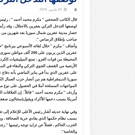
20 مارس، 2018
قال الكاتب الصحفي ” مكرم محمد أحمد ” ، رئيس 
لوصفها التدخل التركي بعفرين بالاحتلال ، وقد رأ
حصار مدينة عفرين شمال سوريا بعد شهرين من غزو
صاخب بإطلاق الرصاص “.
وأضاف ” مكرم ” خلال لقائه الأسبوعي ببرنامج “
عفرين الذين يربون على 00
المحيطة من قوات الغزو ، تمنع الميليشيات الكردية 
الأرضية من القصف الجوي التركي والبقاء في المدين
على عفرين الذي بدأ في يناير الماضي بأنه دفاع 
سوريا الديمقراطية هم من أنصار حزب العمال الكر
المواجهات المسلحة أملا في الحصول على نوع من
وأردف ” مكرم محمد أحمد ” قائلاً : إن العلاقات ا
أمريكا بسبب دعمها للأكراد ويقول(ستنالون صفعةً 
وفي نهاية حديثه أشار رئيس الأعلى للإعلام إلى 
بسبب نظام حكمها الذي يعادي حرية الصحافة ، و
الحزب الحاكم ، فضلاً عن تزايد توجه رئيسها ” رج
والخاصة”.