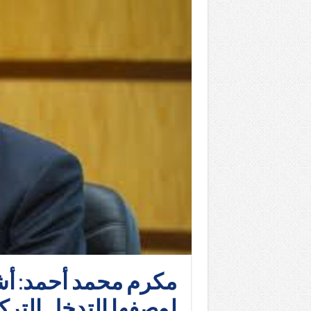
مكرم محمد أحمد: أش
لوصفها التدخل التركي