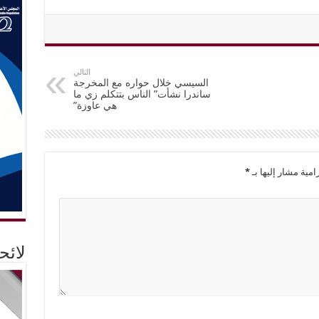
التالي
السيسي خلال حواره مع المخرجة
ساندرا نشأت” الناس بتتكلم زي ما
هي عاوزة”
امية مشار إليها بـ
*
لائ