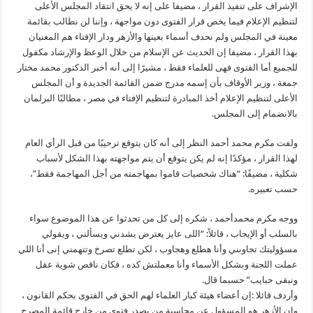
الإشراف على تنفيذ القرار ، مضيفا على إنه لا يحق انتقاد المجلس الأعلى
لتنظيم الإعلام فيما يخص قرار الفتوى دون مواجهة ، وإننا لن نطالب بقائمة
معينة في المجلس ولم نحدف أسماء بعينها والأزهر ودار الإفتاء هم المعنيان
بهذا القرار ، مضيفا إن الحديث عن الإسلام من خلال الوعظ والإرشاد مكفول
للجميع أما الفتوى فهى للعلماء فقط ، مشيرًا إلى أنه أخبر الدكتور محمد مختار
جمعة ، وزير الأوقاف بأن إسمه مدرج ضمن القائمة الجديدة و أن المجلس
الأعلى لتنظيم الإعلام أخذ المبادرة لتنظيم الإفتاء في مصر ، مطالبًا البرلمان
بالانضمام إلى المجلس.
ولفت مكرم محمد أحمد النظر إلى أنه كان يتوقع ترحيبًا من قبل الرأي العام
لهذا القرار ، مؤكدًا إنه لم يكن يتوقع أن يتم مواجهته بهذا الشكل لأسباب
شكلية ، مضيفًا: “هناك شخصيات قاموا بمهاجمته من أجل المهاجمة فقط”،
حسب تعبيره.
ووجه مكرم محمدأحمد ، شكره إلى كل من تحدثوا عن هذا الموضوع سواء
بالسلب أو الإيجاب ، قائلاً: “اللى عايز يعترض يشدني ويسألني ، ويقولي
مسؤوليتك تجاوبني وأنا هطلع وهجاوب ، لكن تطلع تصرخ وتتهمني إنى أنا اللي
عملت اللجنة وبشكل الأسماء وأنا معملتش كده ، فكان ناقص شوية عقل
ونبقى حبايب” حسبما قال.
وأردف قائلا :إن أعضاء هيئة كبار العلماء لهم الحق في الفتوى بحكم القانون ،
وإن الأزهر هو المسؤول عن محاسبة من يصدر فتوى من خارج قائمة المصرح