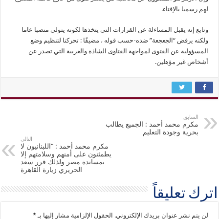
لهم رسميا بالإفتاء.
وتابع إنه يقبل المساءلة عن القرارات التي يتخذها لكونه يتولى منصبا عاما
ولكنه يرفض “الجعجعة” ضده-حسب قوله ، مضيفًا : تحركنا لتنظيم وضع
المسؤولية عن الفتوى لمواجهة الفتاوى الشاذة والغريبة التي تصدر عن
أشخاص غير مؤهلين.
السابق
مكرم محمد أحمد : الجميع يطالب
بحرية وجودة التعليم
التالي
مكرم محمد أحمد : “اللبنانيون لا
يطمئنون على أمنهم وسلامتهم إلا
بمساندة مصر ولذلك قرر سعد
الحريري زيارة القاهرة
اترك تعليقاً
لن يتم نشر عنوان بريدك الإلكتروني.
الحقول الإلزامية مشار إليها بـ
*