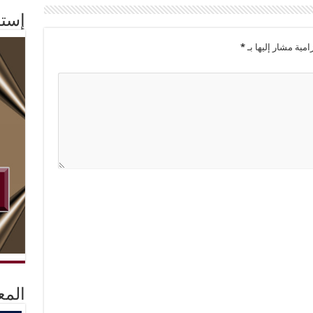
إستم
امية مشار إليها بـ
*
المع