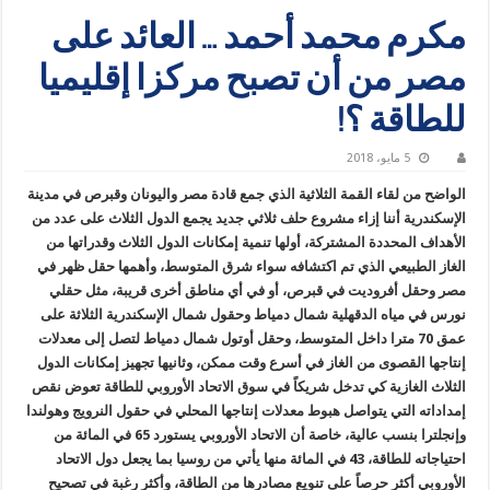
مكرم محمد أحمد … العائد على
مصر من أن تصبح مركزا إقليميا
للطاقة ؟!
5 مايو، 2018
الواضح من لقاء القمة الثلاثية الذي جمع قادة مصر واليونان وقبرص في مدينة
الإسكندرية أننا إزاء مشروع حلف ثلاثي جديد يجمع الدول الثلاث على عدد من
الأهداف المحددة المشتركة، أولها تنمية إمكانات الدول الثلاث وقدراتها من
الغاز الطبيعي الذي تم اكتشافه سواء شرق المتوسط، وأهمها حقل ظهر في
مصر وحقل أفروديت في قبرص، أو في أي مناطق أخرى قريبة، مثل حقلي
نورس في مياه الدقهلية شمال دمياط وحقول شمال الإسكندرية الثلاثة على
عمق 70 مترا داخل المتوسط، وحقل أوتول شمال دمياط لتصل إلى معدلات
إنتاجها القصوى من الغاز في أسرع وقت ممكن، وثانيها تجهيز إمكانات الدول
الثلاث الغازية كي تدخل شريكاً في سوق الاتحاد الأوروبي للطاقة تعوض نقص
إمداداته التي يتواصل هبوط معدلات إنتاجها المحلي في حقول النرويج وهولندا
وإنجلترا بنسب عالية، خاصة أن الاتحاد الأوروبي يستورد 65 في المائة من
احتياجاته للطاقة، 43 في المائة منها يأتي من روسيا بما يجعل دول الاتحاد
الأوروبي أكثر حرصاً على تنويع مصادرها من الطاقة، وأكثر رغبة في تصحيح