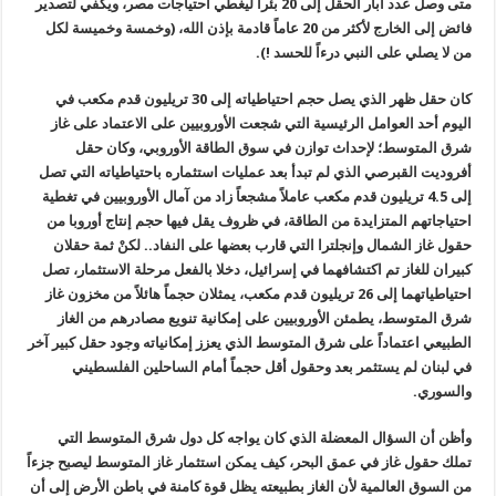
متى وصل عدد آبار الحقل إلى 20 بئرا ليغطي احتياجات مصر، ويكفي لتصدير
فائض إلى الخارج لأكثر من 20 عاماً قادمة بإذن الله، (وخمسة وخميسة لكل
من لا يصلي على النبي درءاً للحسد !).
كان حقل ظهر الذي يصل حجم احتياطياته إلى 30 تريليون قدم مكعب في
اليوم أحد العوامل الرئيسية التي شجعت الأوروبيين على الاعتماد على غاز
شرق المتوسط؛ لإحداث توازن في سوق الطاقة الأوروبي، وكان حقل
أفروديت القبرصي الذي لم تبدأ بعد عمليات استثماره باحتياطياته التي تصل
إلى 4.5 تريليون قدم مكعب عاملاً مشجعاً زاد من آمال الأوروبيين في تغطية
احتياجاتهم المتزايدة من الطاقة، في ظروف يقل فيها حجم إنتاج أوروبا من
حقول غاز الشمال وإنجلترا التي قارب بعضها على النفاد.. لكنْ ثمة حقلان
كبيران للغاز تم اكتشافهما في إسرائيل، دخلا بالفعل مرحلة الاستثمار، تصل
احتياطياتهما إلى 26 تريليون قدم مكعب، يمثلان حجماً هائلاً من مخزون غاز
شرق المتوسط، يطمئن الأوروبيين على إمكانية تنويع مصادرهم من الغاز
الطبيعي اعتماداً على شرق المتوسط الذي يعزز إمكانياته وجود حقل كبير آخر
في لبنان لم يستثمر بعد وحقول أقل حجماً أمام الساحلين الفلسطيني
والسوري.
وأظن أن السؤال المعضلة الذي كان يواجه كل دول شرق المتوسط التي
تملك حقول غاز في عمق البحر، كيف يمكن استثمار غاز المتوسط ليصبح جزءاً
من السوق العالمية لأن الغاز بطبيعته يظل قوة كامنة في باطن الأرض إلى أن