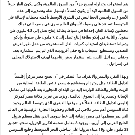
يتم استخراجه وتداوله ليصبح جزءاً من السوق العالمية، ولكي يكون الغاز جزءاً
من السوق العالمية لابد أن يكون مُسالاً ؛ ليسهل نقله وتصديره إلى هذه
الأسواق..، ولحسن الحظ ليس في الشرق الأوسط بأكمله محطات لإسالة غاز
المتوسط تساعد على وصوله لأسواق العالم سوى في مصر، التي تملك
محطتين لإسالة الغاز، إحداها في دمياط بطاقة إنتاج تصل إلى 4.8 مليون طن
سنوياً، والثانية في إدكو بطاقة إنتاج تصل إلى 7.2 مليون طن سنوياً، وإدكو
ودمياط تستطيعان استيعاب كميات الغاز المستخرجة من حقل ظهر لغرض
التصدير، وتستطيع استيعاب ناتج حقل أفروديت الذي لم يتم استثماره بعد،
وحقلي إسرائيل اللذين يتم استثمار بعض إنتاجهما لهدف الاستهلاك المحلي
في إسرائيل .
وبهذا التفرد والتميز والانفراد، بدأ التفكير في أن تصبح مصر مركزاً إقليمياً
لتداول الطاقة مثل روتردام وسنغافورة، يصدر فائض الطاقة المحلية من
الزيت والغاز والطاقة الواردة إليه من البلدان المجاورة بعد تأهيلها في معامل
الإسالة وتصديرها إلى السوق العالمية، ويزيد من تعزيز مكانة مصر كمركز
إقليمي لتداول الطاقة، فضلاً عن موقعها العبقري الذي يتوسط العالم وجود
قناة السويس أهم ممر ملاحي في العالم وخطوط التجارة الرئيسية في العالم
التي يمر معظمها في مصر، إضافة إلى خط سوميد الذي ينقل معظم بترول
الخليج العربي إلى أوروبا، ووجود 8 معامل ضخمة لتكرير البترول، سعتها تتجاوز
38 مليون طن، و19 ميناء بتروليا على ساحلي البحر المتوسط وخليج السويس