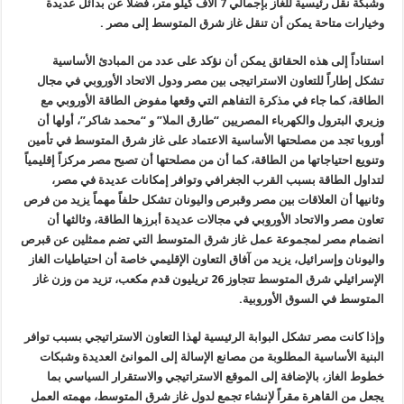
وشبكة نقل رئيسية للغاز بإجمالي 7 آلاف كيلو متر، فضلاً عن بدائل عديدة
وخيارات متاحة يمكن أن تنقل غاز شرق المتوسط إلى مصر .
استناداً إلى هذه الحقائق يمكن أن نؤكد على عدد من المبادئ الأساسية
تشكل إطاراً للتعاون الاستراتيجى بين مصر ودول الاتحاد الأوروبي في مجال
الطاقة، كما جاء في مذكرة التفاهم التي وقعها مفوض الطاقة الأوروبي مع
وزيري البترول والكهرباء المصريين “طارق الملا” و “محمد شاكر”، أولها أن
أوروبا تجد من مصلحتها الأساسية الاعتماد على غاز شرق المتوسط في تأمين
وتنويع احتياجاتها من الطاقة، كما أن من مصلحتها أن تصبح مصر مركزاً إقليمياً
لتداول الطاقة بسبب القرب الجغرافي وتوافر إمكانات عديدة في مصر،
وثانيها أن العلاقات بين مصر وقبرص واليونان تشكل حلفاً مهماً يزيد من فرص
تعاون مصر والاتحاد الأوروبي في مجالات عديدة أبرزها الطاقة، وثالثها أن
انضمام مصر لمجموعة عمل غاز شرق المتوسط التي تضم ممثلين عن قبرص
واليونان وإسرائيل، يزيد من آفاق التعاون الإقليمي خاصة أن احتياطيات الغاز
الإسرائيلي شرق المتوسط تتجاوز 26 تريليون قدم مكعب، تزيد من وزن غاز
المتوسط في السوق الأوروبية.
وإذا كانت مصر تشكل البوابة الرئيسية لهذا التعاون الاستراتيجي بسبب توافر
البنية الأساسية المطلوبة من مصانع الإسالة إلى الموانئ العديدة وشبكات
خطوط الغاز، بالإضافة إلى الموقع الاستراتيجي والاستقرار السياسي بما
يجعل من القاهرة مقراً لإنشاء تجمع لدول غاز شرق المتوسط، مهمته العمل