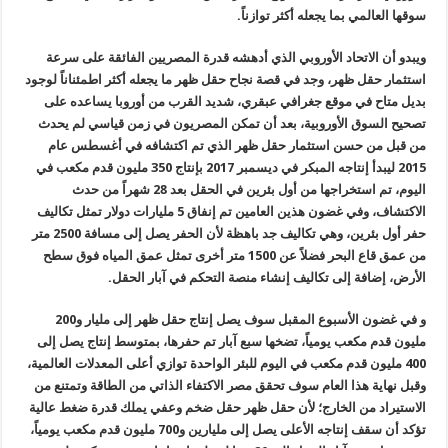
سوقها العالمي بما يجعله أكثر توازناً.
ويبدو أن الاتحاد الأوروبي الذي أدهشه قدرة المصريين الفائقة على سرعة
استثمار حقل ظهر، وجد في قصة نجاح حقل ظهر ما يجعله أكثر اطمئناناً لوجود
بديل متاح في موقع جغرافي عبقري، شديد القرب من أوروبا يساعده على
تصحيح السوق الأوروبية، بعد أن تمكن المصريون في زمن قياسي لم يحدث
من قبل من حسن استثمار حقل ظهر الذي تم اكتشافه في أغسطس عام
2015 ليبدأ إنتاجه المبكر في ديسمبر 2017 بإنتاج 350 مليون قدم مكعب في
اليوم، تم استخراجها من أول بئرين في الحقل بعد 28 شهراً من حدث
الاكتشاف، وفي غضون هذين العامين تم إنفاق 5 مليارات دولار تمثل تكاليف
حفر أول بئرين، وهي تكاليف جد باهظة لأن الحفر يصل إلى مسافة 2500 متر
من عمق قاع البحر فضلاً عن 1500 متر أخرى تمثل عمق المياه فوق سطح
الأرض، إضافة إلى تكاليف إنشاء منصة التحكم في آبار الحقل.
و في غضون الأسبوع المقبل سوف يصل إنتاج حقل ظهر إلى مليار و200
مليون قدم مكعب يومياً، تضخها سبع آبار تم حفرها، بمتوسط إنتاج يصل إلى
400 مليون قدم مكعب في اليوم للبئر الواحدة توازي أعلى المعدلات العالمية،
وقبل نهاية هذا العام سوف تحقق مصر الاكتفاء الذاتي من الطاقة وتمتنع من
الاستيراد من الخارج؛ لأن حقل ظهر حقل ضخم وعفي يملك قدرة ضغط عالية
تؤكد أن سقف إنتاجه الأعلى يصل إلى مليارين و700 مليون قدم مكعب يومياً،