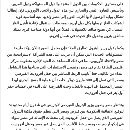
على مستوى الحكومات بين الدول المنتجة والدول المستهلكة ودول المرور،
وتأسيس التعاون الفني والتجاري بين هذه الدول والاتحاد الأوروبي، فإن إيطاليا
تشكل بوابة الوصول لأنها أقرب الدول إلى مصر ولديها بنية أساسية قوية
لشبكات الغاز تربطها بكل دول أوروبا، ومحطات استقبال لإعادة تأهيل الغاز
المسال كي يصبح صالحا للاستهلاك، فضلاً عن أنها دولة صناعية كبرى تملك
مناطق بترول وحقول غاز عديدة في شمال إفريقيا.
وكما يقول وزير البترول “طارق الملا” فإن مجمل الصورة الآن يؤكد طبيعة
المسئوليات الجديدة التي يمكن أن تترتب على هذه الشراكة الاستراتيجية بين
مصر والاتحاد الأوروبي، بما في ذلك المساعدات الفنية لإدارة منظومة مركز
إقليمي للطاقة يقام في مصر، وتمويل الاستثمارات التي يحتاجها هذا النشاط،
ابتداء من تكاليف خط أنابيب الربط المباشر بين حقل أفروديت القبرصي
ومصر التي تصل إلى 800 مليون دولار، خاصة أن عملية المسح البحري لهذا
المسار المحتمل قد انتهت بالفعل، وحث القبارصة على البدء في عمليات حفر
أول بئر في حقل أفروديت.
وتنتظر مصر وصول وزير البترول القبرصي لاوتريس في غضون أيام محدودة؛
لتوقيع الاتفاقية الحكومية بين قبرص ومصر التي تنظم حقوق ملكية البترول
القبرصي الذي يصل من حقل أفروديت إلى محطات الإسالة في مصر سواء
في إدكو أو دمياط، ومسار خط الأنابيب الذي يصل عبر مصر وحقل أفروديت