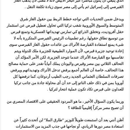
الذي ينبغي أن يكون مباشرا عبر البحر الأبيض لأنه لا معنى لأن يذهب الغاز
القبرصي إلى إسرائيل ثم يأتي إلى مصر سوى زيادة تكلفة النقل .
ويدخل ضمن التحديات التي تواجه خطط الربط بين حقول الغاز شرق
المتوسط والسوق الأوروبية شغب تركيا التي تحاول تعطيل قبرص عن استثمار
حقل أفروديت، وتختلق الذرائع كي تمارس تهديداتها العسكرية وتمنع قبرص
من توسيع نطاق حقولها، رغم تطمينات الرئيس القبرصي المتكررة بأنه لا
شىء يمنع استفادة القبارصة الأتراك من عائدات حقول الغاز القبرصي سوى
إعادة توحيد جزيرة قبرص، لأن الموارد الطبيعية للجزيرة ملك للدولة ويتم
تقاسمها مع القبارصة الأتراك عندما تتوحد الجزيرة، لكن الأمر المؤكد أن
التحالف الثلاثي بين مصر وقبرص واليونان يملك أنياباً تقدر على حماية مصالح
هذا التحالف، خاصة أن العالم أجمع يرفض تدخل الأتراك وتهديداتهم ويرفض
تصرفات السلطان العثماني الجديد رجب الطيب أردوغان، كما ترفضها كل
أوروبا بمن في ذلك حلف الناتو إلى حد أن أى محاولة جادة من جانب تركيا
للعداون على قبرص تكاد تكون عملية انتحار لتركيا .
وربما يكون السؤال الأخير ، ما هو المردود الحقيقي على الاقتصاد المصري من
أن تصبح مصر مركزاً إقليمياً للطاقة ؟
أظن أنني بعد أن استمعت طويلاً للوزير “طارق الملا” لن أتحدث كثيراً عن
استعادة مصر دورها الريادي، أو نجاحها في جذب المزيد من الاستثمارات