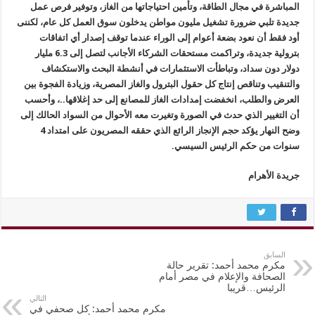
المباشرة في مجال الطاقة، وتأمين احتياجاتها من الغاز، وتوفير فرص عمل
جديدة تلبي ضرورة تشغيل مليون مواطن يدخلون سوق العمل كل عام، لكننى
أود فقط أن نعود بضعة أعوام إلى الوراء عندما توقف إصدار أي اتفاقات
بترولية جديدة، وتراكمت مستحقات الشركاء الأجانب لتصل إلى 6.3 مليار
دولار دون سداد، وتباطأت الاستثمارات في أنشطة البحث والاستكشاف
والتنقيب وتناقص إنتاج كل حقول البترول والغاز المصرية، وزيادة الفجوة بين
العرض والطلب، انخفضت إمدادات الغاز للمصانع إلى حد إغلاقها..، وأحسب
أن التغيير الذي حدث في الصورة وتغيرت معه الأحوال من السواد الحالك إلى
وضح النهار يؤكد حجم الإنجاز الرائع الذي حققه المصريون على امتداد 4
سنوات من حكم الرئيس السيسي.
جريدة الأهرام
السابق
مكرم محمد أحمد: تقرير حالة
الصحافة والإعلام في مصر أمام
الرئيس…قريبا
التالي
مكرم محمد أحمد: كل صحفي في