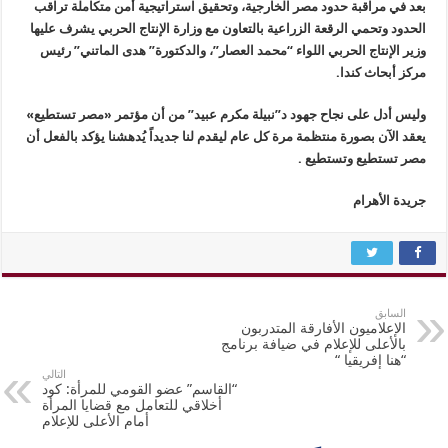
بعد في مراقبة حدود مصر الخارجية، وتحقيق استراتيجية أمن متكاملة تراقب
الحدود وتحمي الرقعة الزراعية بالتعاون مع وزارة الإنتاج الحربي يشرف عليها
وزير الإنتاج الحربي اللواء “محمد العصار”، والدكتورة” هدى الماتني” رئيس
مركز أبحاث كندا.
وليس أدل على نجاح جهود د”نبيلة مكرم عبيد” من أن مؤتمر «مصر تستطيع»
يعقد الآن بصورة منتظمة مرة كل عام ليقدم لنا جديداً يُدهشنا يؤكد بالفعل أن
مصر تستطيع وتستطيع .
جريدة الأهرام
السابق
الإعلاميون الأفارقة المتدربون
بالأعلى للإعلام في ضيافة برنامج
“هنا إفريقيا “
التالي
“القاسم” عضو القومي للمرأة: كود
أخلاقي للتعامل مع قضايا المرأة
أمام الأعلى للإعلام