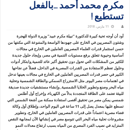
مكرم محمد أحمد …بالفعل
تستطيع !
11 مارس، 2018
أود أن أوجه تحية كبيرة للدكتورة “نبيلة مكرم عبيد” وزيرة الدولة للهجرة
وشئون المصريين في الخارج على جهودها الواسعة والمتنوعة التي مكنتها من
حسن استثمار قدرات العلماء المصريين العاملين في الخارج في مجالات
أساسية وحيوية تتعلق برفع مستويات التنمية في مصر، وإيجاد حلول جديدة
للكثير من المشكلات التي تحول دون تحقيق أكبر عائد للتنمية,وابتكار أدوات
وحلول تعظم الاستفادة من القدرات المصرية في الداخل، فضلاً عن نجاحها
الكبير في حصر قدرات المصريين العاملين في الخارج في مجالات بعينها تدخل
في اهتمامات مصر اليوم, مثل الاستزراع السمكي والطاقة الشمسية وتحلية
مياه البحر وصنع وتطوير الخلايا الشمسية, وإنشاء مستشفيات جديدة صديقة
للبيئة تعتمد على الطاقة المتجددة بدلاً من الكهرباء، وإخراج أول أطلس
شمسي يمكن مصر من تحقيق أقصى استفادة ممكنة من أشعة الشمس التي
تسطع عليها بمعدل يصل إلى 11 ساعة في اليوم الواحد، وإطلاق أول وكالة
فضاء مصرية اعتماداً على قدرات المصريين العاملين في الخارج، وتطوير
مشروعات تحلية مياه البحر التي تتوسع مصر في إنشائها الآن لمجابهة النقص
المتزايد في نصيب الفرد المصري من المياه بسبب ارتفاع معدلات النمو