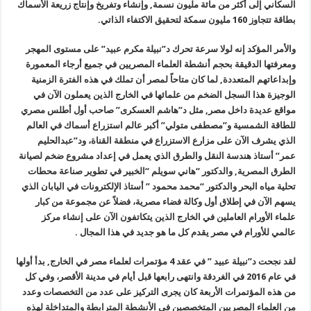
السكاني إلى أكثر من مائة مليون نسمة, وإنشاء وتفريخ وإنتاج زريعة الأسماك
بطاقة تتجاوز 160 مليون سمكة لتحقيق الاكتفاء الذاتي.
والأمر المؤكد إنه لولا سرعة تحرك د”نبيلة مكرم عبيد” على مستوى المهجر
ومعرفتها الدقيقة بحجم أنشطة العلماء المصريين في جميع أرجاء المعمورة
وإبداعاتهم المتعددة, لما كان متاحاً لمصر أن تملك في هذه الفترة الزمنية
الوجيزة هذا السجل الضخم من علمائها في الخارج الذين يعملون الآن في
مواقع عديدة داخل مصر, مثل د”هاشم العسكرى” صاحب أول أطلس مصري
للطاقة الشمسية و”مصطفى متولي” أكبر عالم استزراع أسماك في العالم
الذي يشرف الآن على مزارع الاستزراع في منطقة القناة، ود”عبدالحليم
عمر” أستاذ هندسة النقل والطرق الذي يعمل في إعداد مشروع ضخم لصيانة
الطرق المصرية, والدكتور “هاني سويلم “الخبير في تطوير صناعة محطات
تحلية مياه البحر والدكتور “محمد محمود ” أستاذ الإلكترونات في اليابان الذي
يسهم الآن في إطلاق أول وكالة فضاء مصرية، فضلاً عن مجموعة من كبار
علماء الأورام العاملين في الخارج الذين يتكاتفون الآن على إنشاء مركز
عالمي للأورام في مصر يقدم كل ما هو جديد في هذا المجال .
لقد نجحت د”نبيلة عبيد ” في عقد 4 مؤتمرات لعلماء مصر في الخارج, بدأ أولها
في عام 2016 في الغردقة وانتهى رابعها قبل أيام في مدينة الأقصر، وفي كل
من هذه المؤتمرات الأربعة كان يجرى التركيز على عدد من التخصصات وعدد
من العلماء المصريين المتخصصين في الأنشطة المترابطة والمتداخلة لهذه