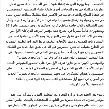
التخصصات بما يهييء الفرصة لإنشاء شبكات من العلماء المتخصصين تعمل
بطريقة متكاملة في هذه المجالات آخرها شبكة علماء المصريين المتخصصين
في قضايا المناخ والجفاف قدمت في الأقصر عملاً متكاملاً لمعالجة نقص المياه
في مصر، ومواجهة ارتفاع منسوب المياه في البحر الأبيض وأثره على سواحل
مصر الشمالية والدلتا خاصة مناطق غرب الإسكندرية . وفي ديسمبر عام 2016
وبحضور 27 عالماً مصرياً في الخارج عقد مؤتمر الغردقة الذي كان الأول من
نوعه في الاستفادة من عقول مصر المهاجرة لوضع الأسس العلمية لعدد من
المشروعات القومية ودعمها بالأبحاث الدقيقة وربط القدرات العلمية المصرية
في الخارج بشباب الباحثين المصريين في الداخل لخلق جيل جديد من العلماء
المصريين يتابع عن قرب أحدث ما يجرى في العالم في تخصصات بعينها . في
هذا المؤتمر المشهود الذي حضره د”فاروق الباز ” ود”مجدي يعقوب”
والمهندس الكبير” هاني عازر” تعرفنا لأول مرة على “منصور المتبولىي”أستاذ
أمراض الأسماك الخبير العالمي في الاستزراع السمكي كما تعــرفــنــــا على
جــهــــود د”هشام العسكرى” في تجهيز مستشفى د”مجدى يعقوب” الجديد
في أسوان كي تصبح أول مستشفى للقلب صديقة للبيئة تعمل بالطاقة
الشمسية بدلاً من الكهرباء .
ويتوج هذا الجهد تعاون وزارة الهجرة مع المجلس القومي للمرأة على عقد
مؤتمر حضرته 24 سيدة مصرية من النابهات المشتغلات بالبحث العلمي أسفر
عن إنشاء نظام معلوماتي جغرافي مركزي يستخدم تكنولوجيا الاستشعار عن