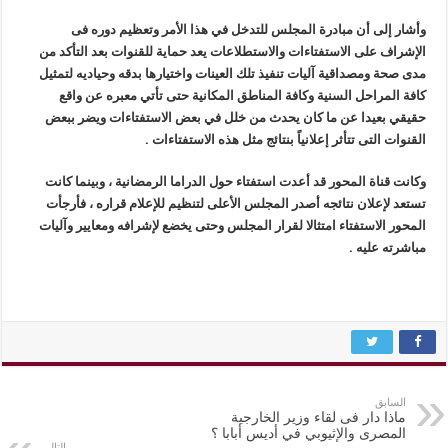
وأشار إلى أن مبادرة المجلس للتدخل في هذا الأمر وتعظيم دوره فى
الإشراف على الاستفتاءات والاستطلاعات يعد حماية للقنوات بعد التأكد من
مدى صحة ومصداقية آليات تنفيذ تلك العينات واختيارها بدقه وحياديه لتمثيل
كافة المراحل السنية وكافة المناطق المكانية حتى تأتي معبره عن واقع
حقيقي بعيدا عن ما كان يحدث من خلل في بعض الاستفتاءات ويضر ببعض
القنوات التى تتأثر إعلانياً بنتائج مثل هذه الاستفتاءات .
وكانت قناة المحور قد أعدت استفتاء حول الدراما الرمضانية ، وبينما كانت
تستعد لإعلان نتائجه أصدر المجلس الأعلى لتنظيم للإعلام قراره ، فأرجأت
المحور الاستفتاء امتثالا لقرار المجلس وحتى يخضع لإشرافه ومعايير وآليات
مباشرته عليه .
السابق
ماذا دار فى لقاء وزير الخارجية
المصرى والإثيوبي في أديس أبابا ؟
التالي