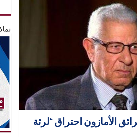
نماذ
ئق الأمازون احتراق “لرئة