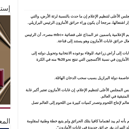
إستم
 الأعلى لتنظيم الإعلام إن ما حدث بالنسبة لرئة الأرض، والتي
 اشتعالها، مرجحا أن يكون وراء حرائق الأمازون الرئيس البرازيلي.
وأضاف خلال لقائه ببرنامج «حديث المساء»، تقديم الإعلامية ياسمين عز المذاع على فضائية «mbc مصر»، أن الرئيس
ال حرائق غابات الأمازون وهو يستند إلى قناعة.
ات إلى أراض زراعية، للوفاء بوعوده الانتخابية وتحويل دولته إلى
مجتمع زراعي، مؤكدا أن العالم يعتمد على غابات الأمازون في نسبة الأكسجين التي تنتج نحو 20% منه في الكرة
عاصمة دولة البرازيل بسبب سحب الدخان الهائلة.
لمجلس الأعلى لتنظيم الإعلام، إن غابات الأمازون تعتبر أكبر غابة
لمتبقية في العالم.
عالم لإنتاج اللحوم وتصدر كميات كبيرة من اللحوم إلى العالم تصل
المع
أنه لم يبد اهتماما كافيا بتلك الحرائق ولم يتبع خطة وطنية لمقاومة