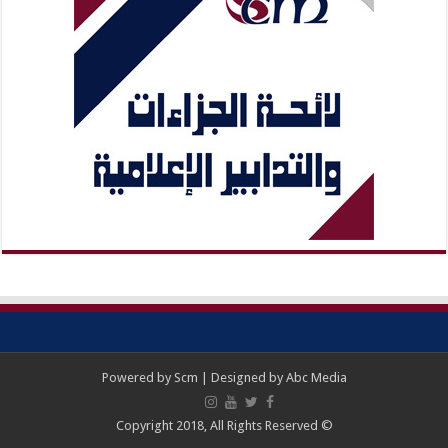
Powered by
Scm
| Designed by
Abc Media
© Copyright 2018, All Rights Reserved