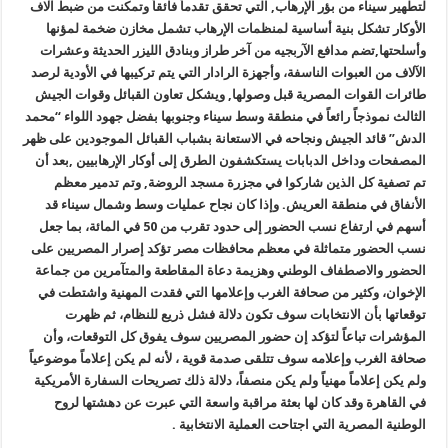
لتطهير سيناء من بؤر الإرهاب, التي تحقق تقدماً فائقاً وتمكنت من ضبط آلاف
الأوكار تشكل بنية أساسية لمنظمات الإرهاب تشمل مخازن ضخمة لمؤنها
وأسلحتها,تضم مدافع الآربجيه من آخر طراز وبنادق الليزر الحديثة وعشرات
الآلاف من العبوات الناسفة، وأجهزة الرادار التي يتم تركيبها في الأودية لرصد
طائرات القوات المصرية قبل وصولها, ويشكل تعاون القبائل وقوات الجيش
الثالث نموذجاً رائعاً في منطقة وسط سيناء وجنوبها بفضل جهود اللواء “محمد
الدش” قائد الجيش ونجاحه في الاستعانة بشباب القبائل الموجودين على ظهر
المصفحات وداخل الدبابات يستكشفون الطرق إلى أوكار الإرهابيين ,بعد أن
تم تصفية كل الذين شاركوا في مجزرة مسجد الروضة, وتم تدمير معظم
الأنفاق في منطقة العريش. وإذا كان نجاح عمليات وسط وشمال سيناء قد
أسهم في ارتفاع نسب الحضور إلى حدود تقرب من 50 في المائة، بما جعل
نسب الحضور متماثلة في معظم محافظات مصر تؤكد إصرار المصريين على
الحضور والاصطفاف الوطني وهزيمة دعاة المقاطعة والمتآمرين من جماعة
الإخوان، وكثير من صحافة الغرب وإعلامها التي فقدت المهنية واشتطت في
توقعاتها بأن الانتخابات سوف تكون دلالة فشل ذريع للنظام، ثم ظهرت
المؤشرات تباعاً لتؤكد إن حضور المصريين سوف يفوق كل التوقعات، وأن
صحافة الغرب وإعلامه سوف تتلقى صدمة قوية ، لأنه لم يكن إعلاماً موضوعياً
ولم يكن إعلاماً مهنياً ولم يكن منصفاً، دلالة ذلك تصريحات السفارة الأمريكية
في القاهرة وقد كان لها بعثة مراقبة واسعة التي عبرت عن دهشتها لروح
الوطنية المصرية التي اجتاحت العملية الانتخابية .