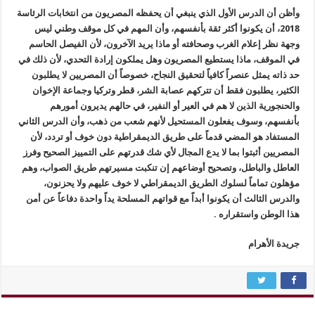
وأظن أن الدرس الأول الذي ينبغي أن يحفظه المصريون من انتخابات الرئاسة
2018، أن يكونوا أكثر ثقة بأنفسهم، وأن المهم في كل موقف وطني ليس
وجهة نظر إعلام الغرب وصحافته أو ماذا يريد الآخرون، لأن الفيصل الحاسم
في الموقف، ماذا يستطيع المصريون وهل يملكون إرادة التحدي، لأن ذلك في
حد ذاته يمثل عنصراً كافياً لتحقيق النجاح، خصوصاً أن المصريين لا يطلبون
الكثير، يطلبون فقط أن تتركهم عصابة الشر، قطر وتركيا وجماعة الإخوان
والحنجورية الذين لا هم في العير أو النفير، في حالهم يديرون أمورهم
بأنفسهم، وسوف يفعلون المستحيل لأنهم شعب من ذهب، وأن الدرس الثاني
المستفاد هو المضي قدماً على طريق الديمقراطية دون خوف أو تردد، لأن
المصريين أثبتوا بما لا يدع المجال لأي شك قدرتهم على التمييز الصحيح وفرز
العاطل والباطل، وتصحيح أوضاعهم إن تنكبت مسيرتهم طريق الصواب، وهم
مؤهلون تماماً لسلوك الطريق الديمقراطي لا خوف عليهم ولا يحزنون،
والدرس الثالث أن يكونوا أبداً مع قواتهم المسلحة يداً واحدة دفاعاً عن أمن
هذا الوطن واستقراره .
جريدة الأهرام