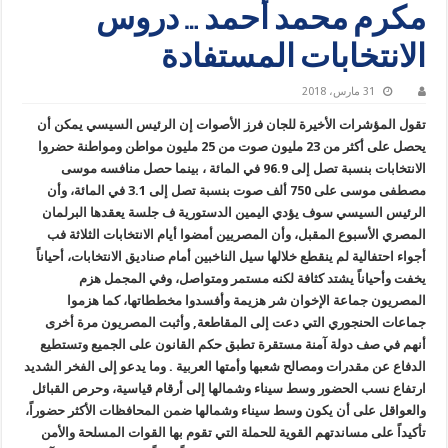
مكرم محمد أحمد … دروس
الانتخابات المستفادة
31 مارس، 2018
تقول المؤشرات الأخيرة للجان فرز الأصوات إن الرئيس السيسي يمكن أن
يحصل على أكثر من 23 مليون صوت من 25 مليون مواطن ومواطنة حضروا
الانتخابات بنسبة تصل إلى 96.9 في المائة ، بينما حصل منافسه موسى
مصطفى موسى على 750 ألف صوت بنسبة تصل إلى 3.1 في المائة، وأن
الرئيس السيسي سوف يؤدي اليمين الدستورية ف جلسة يعقدها البرلمان
المصري الأسبوع المقبل، وأن المصريين أمضوا أيام الانتخابات الثلاثة فب
أجواء احتفالية لم ينقطع خلالها سيل الناخبين أمام صناديق الانتخابات، أحياناً
يخفت وأحياناً يشتد كثافة لكنه مستمر ومتواصل، وفي المجمل هزم
المصريون جماعة الإخوان شر هزيمة وأفسدوا مخططاتها، كما هزموا
جماعات الحنجوري التي دعت إلى المقاطعة, وأثبت المصريون مرة أخرى
أنهم في صف دولة آمنة مستقرة تطبق حكم القانون على الجميع وتستطيع
الدفاع عن مقدرات ومصالح شعبها وأمتها العربية . وما يدعو إلى الفخر الشديد
ارتفاع نسب الحضور وسط سيناء وشمالها إلى أرقام قياسية، وحرص القبائل
والعواقل على أن يكون وسط سيناء وشمالها ضمن المحافظات الأكثر حضوراً،
تأكيداً على مساندتهم القوية للحملة التي تقوم بها القوات المسلحة والأمن