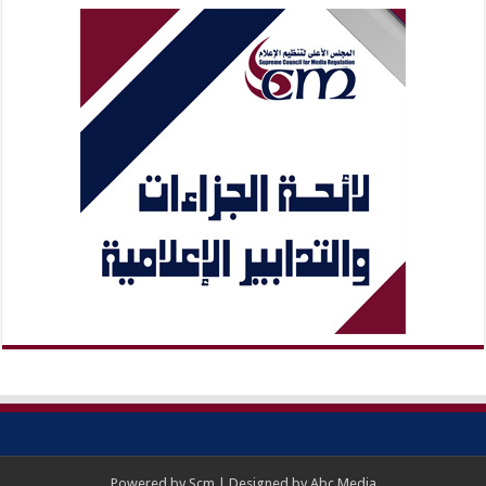
Powered by
Scm
| Designed by
Abc Media