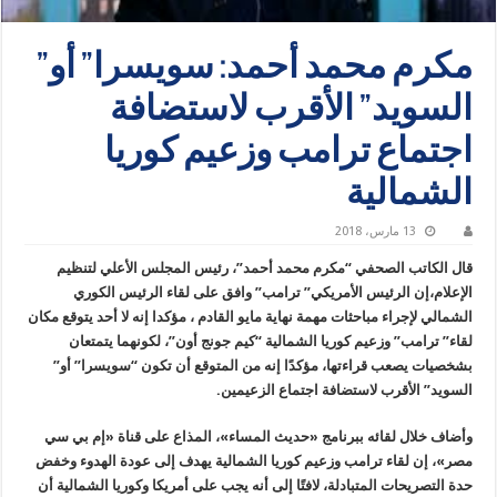
مكرم محمد أحمد: سويسرا” أو”
السويد” الأقرب لاستضافة
اجتماع ترامب وزعيم كوريا
الشمالية
13 مارس، 2018
قال الكاتب الصحفي “مكرم محمد أحمد”، رئيس المجلس الأعلي لتنظيم
الإعلام،إن الرئيس الأمريكي” ترامب” وافق على لقاء الرئيس الكوري
الشمالي لإجراء مباحثات مهمة نهاية مايو القادم ، مؤكدا إنه لا أحد يتوقع مكان
لقاء” ترامب” وزعيم كوريا الشمالية “كيم جونج أون”، لكونهما يتمتعان
بشخصيات يصعب قراءتها، مؤكدًا إنه من المتوقع أن تكون “سويسرا” أو”
السويد” الأقرب لاستضافة اجتماع الزعيمين.
وأضاف خلال لقائه ببرنامج «حديث المساء»، المذاع على قناة «إم بي سي
مصر»، إن لقاء ترامب وزعيم كوريا الشمالية يهدف إلى عودة الهدوء وخفض
حدة التصريحات المتبادلة، لافتًا إلى أنه يجب على أمريكا وكوريا الشمالية أن