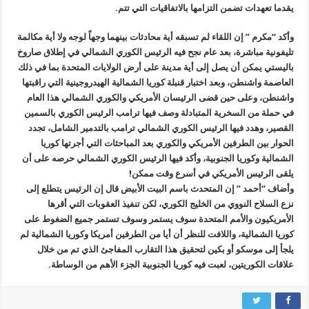
يقدما تعهدات تضمن التزامها بالاتفاقيات التي تتم.
وأكد “مكرم ” إن اللقاء لم تسبقه أية محادثات بينهما وجهاً لوجه ولا أية مكالمة
تليفونية مباشرة، بعد عام نجح فيه الرئيس الكوري الشمالي في إطلاق صاروخ
باليستي يمكن أن يصل إلى أية مدينة على أرض الولايات المتحدة بما في ذلك
العاصمة واشنطن، وبعد اختبار قنبلة كوريا الشمالية الهيدروجينية التي راقبتها
واشنطن، وعلى حين قضى الرئيسان الأمريكي والكوري الشمالي هذا العام
في حملة من السخرية المتبادلة وصف فيها ترامب الرئيس الكوري بالسمين
القصير، وهدد فيها الرئيس الكوري الشمالي ترامب بالتدمير الشامل، تجدد
الحوار بين الطرفين الأمريكي والكوري بعد المباحثات التي أجرتها كوريا
الشمالية وكوريا الجنوبية، وأكد فيها الرئيس الكوري الشمالي حرصه على أن
يلقى الرئيس الأمريكي في أسرع وقت ممكن!
وأضاف “أحمد ” إن المتحدث باسم البيت الأبيض قال إن الرئيس يتطلع إلى
نزع السلاح النووي من الخليج الكوري، لكن تنفيذ العقوبات التي أقرها
الأمريكيون والأمم المتحدة سوف يستمر وسوف تستمر جميع الضغوط على
كوريا الشمالية، واللافت للنظر أن أيا من الطرفين أمريكا وكوريا الشمالية لم
يلجأ إلى موسكو أو بكين لتحقيق هذا التقارب المفاجئ الذي تم من خلال
علاقات الكوريتين، لعبت فيه كوريا الجنوبية الجزء الأهم من الوساطة.