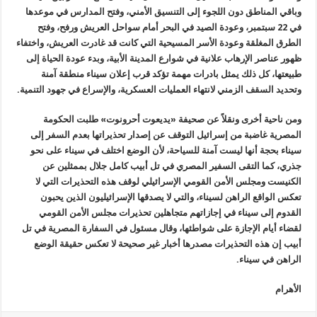
وباقي المناطق دون اللجوء إلى التنسيق الأمني، وفتح المدارس في موعدها
في 22 سبتمبر، وعودة الصيد في البحر أمام سواحل العريش ورفح، وفتح
الطرق المغلقة وعودة الأسر المسيحية التي كانت قد غادرت العريش، واختفاء
ظهور عناصر الإرهاب علانية في شوارع المدينة الأبية، وبدء عودة الحياة إلى
طبيعتها، كل ذلك يمثل بادرات مهمة تؤكد قرب إعلان سيناء منطقة آمنة
وتحديد السقف الزمني لانتهاء العمليات العسكرية، والإسراع في جهود التنمية.
ومن ناحية أخرى ونقلاً عن صحيفة «يديعوت أحرونوت» طلبت الحكومة
المصرية غاضبة من إسرائيل التوقف عن إصدار تحذيراتها بعدم السفر إلى
سيناء بحجة أنها ليست آمنة للسياحة، لأن الوضع اختلف في سيناء على نحو
جذري، كما التقى السفير المصري في تل أبيب كامل جلال بممثلين عن
الكنيست ومجلس الأمن القومي الإسرائيلي لوقف هذه التحذيرات التي لا
تعكس الواقع الراهن لسيناء، والتي لا يصدقها الإسرائيليون الذين يحبون
القدوم إلى سيناء في إجازاتهم متجاهلين تحذيرات مجلس الأمن القومي
لقضاء أيام الإجازة على شواطئها، وقال مسئول في السفارة المصرية في تل
أبيب إن هذه التحذيرات مصدرها أخبار غير صحيحة لا تعكس حقيقة الوضع
الراهن في سيناء.
الأهرام