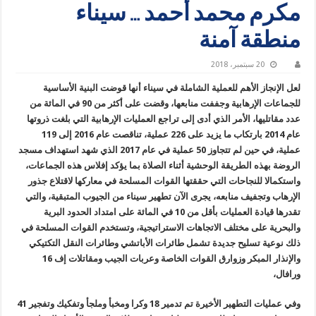
مكرم محمد أحمد … سيناء
منطقة آمنة
20 سبتمبر، 2018
لعل الإنجاز الأهم للعملية الشاملة في سيناء أنها قوضت البنية الأساسية
للجماعات الإرهابية وجففت منابعها، وقضت على أكثر من 90 في المائة من
عدد مقاتليها، الأمر الذي أدى إلى تراجع العمليات الإرهابية التي بلغت ذروتها
عام 2014 بارتكاب ما يزيد على 226 عملية، تناقصت عام 2016 إلى 119
عملية، في حين لم تتجاوز 50 عملية في عام 2017 الذي شهد استهداف مسجد
الروضة بهذه الطريقة الوحشية أثناء الصلاة بما يؤكد إفلاس هذه الجماعات،
واستكمالا للنجاحات التي حققتها القوات المسلحة في معاركها لاقتلاع جذور
الإرهاب وتجفيف منابعه، يجرى الآن تطهير سيناء من الجيوب المتبقية، والتي
تقدرها قيادة العمليات بأقل من 10 في المائة على امتداد الحدود البرية
والبحرية على مختلف الاتجاهات الاستراتيجية، وتستخدم القوات المسلحة في
ذلك نوعية تسليح جديدة تشمل طائرات الأباتشي وطائرات النقل التكتيكي
والإنذار المبكر وزوارق القوات الخاصة وعربات الجيب ومقاتلات إف 16
ورافال،
وفي عمليات التطهير الأخيرة تم تدمير 18 وكرا ومخبأ وملجأ وتفكيك وتفجير 41