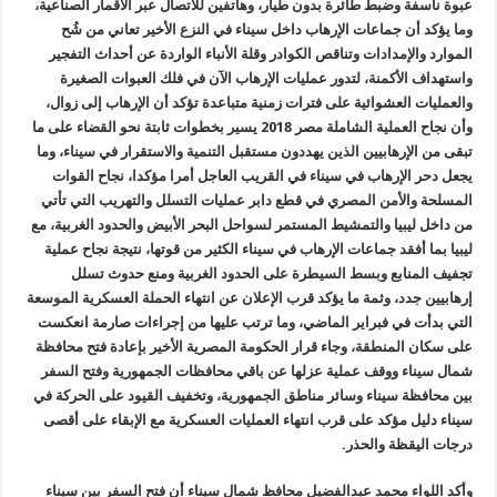
عبوة ناسفة وضبط طائرة بدون طيار، وهاتفين للاتصال عبر الأقمار الصناعية،
وما يؤكد أن جماعات الإرهاب داخل سيناء في النزع الأخير تعاني من شُح
الموارد والإمدادات وتناقص الكوادر وقلة الأنباء الواردة عن أحداث التفجير
واستهداف الأكمنة، لتدور عمليات الإرهاب الآن في فلك العبوات الصغيرة
والعمليات العشوائية على فترات زمنية متباعدة تؤكد أن الإرهاب إلى زوال،
وأن نجاح العملية الشاملة مصر 2018 يسير بخطوات ثابتة نحو القضاء على ما
تبقى من الإرهابيين الذين يهددون مستقبل التنمية والاستقرار في سيناء، وما
يجعل دحر الإرهاب في سيناء في القريب العاجل أمرا مؤكدا، نجاح القوات
المسلحة والأمن المصري في قطع دابر عمليات التسلل والتهريب التي تأتي
من داخل ليبيا والتمشيط المستمر لسواحل البحر الأبيض والحدود الغربية، مع
ليبيا بما أفقد جماعات الإرهاب في سيناء الكثير من قوتها، نتيجة نجاح عملية
تجفيف المنابع وبسط السيطرة على الحدود الغربية ومنع حدوث تسلل
إرهابيين جدد، وثمة ما يؤكد قرب الإعلان عن انتهاء الحملة العسكرية الموسعة
التي بدأت في فبراير الماضي، وما ترتب عليها من إجراءات صارمة انعكست
على سكان المنطقة، وجاء قرار الحكومة المصرية الأخير بإعادة فتح محافظة
شمال سيناء ووقف عملية عزلها عن باقي محافظات الجمهورية وفتح السفر
بين محافظة سيناء وسائر مناطق الجمهورية، وتخفيف القيود على الحركة في
سيناء دليل مؤكد على قرب انتهاء العمليات العسكرية مع الإبقاء على أقصى
درجات اليقظة والحذر.
وأكد اللواء محمد عبدالفضيل محافظ شمال سيناء أن فتح السفر بين سيناء