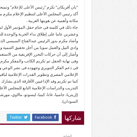
“بان أفريكان” تكرم “رئيس
الأعلى للإعلام
” وتمنح
أكد رئيس المجلس الأعلى لتنظيم الإعلام مكرم مح
مكانة وأهمية عن هويتها العربية .
جاء ذلك في كلمته فى ختام حفل المؤتمر الأول لم
وعشرين عاما على إطلاق نداء الحرية والوحدة للقا
وأشاد مكرم بدور الرئيس عبدالفتاح السيسي الذي 
وادي النيل والعمل سويا من أجل تحقيق التنمية وا
وأشار إلى أن حركات التحرر الإفريقية من الاستعم
وفى نهاية الحفل تم تكريم الكاتب والمفكر مكرم
فى دعم الفكر التنويري وجهوده فى نشر الوعي وتشج
الإعلامي المصري وتطوير القدرات الإعلامية لباقي
كما تم تكريم وفد الإذاعيين الآفارقة الذي يشارك ب
التدريب والدراسات الإعلامية التابع للمجلس الأعل
(إريتريا، جامبيا، غانا، كينيا، ليسوتو، مالاوي، مور
السودان).
Twitter
Facebook
شاركها
السابق