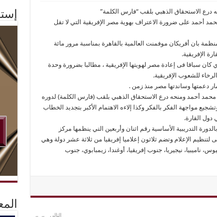
ه درع الاستحقاق الذهبي بلقب “فارس الكلمة”
إستم
مد أحمد على ضرورة الاعتراف بهوية مصر الإفريقية التي لا تقل
نظمة بان أفريكان موفمنت العالمية بالقاهرة بمناسبة مرور مائة
رة الإفريقية.
كان سباقا فى إعادة مصر لهويتها الإفريقية ، مطالبا بضرورة وحدة
لرخاء للشعوب الإفريقية.
ار دعمتها وساندتها مصر منذ زمن .
 محمد أحمد ومنحه درع الاستحقاق الذهبي بلقب (فارس الكلمة) لدوره
يع مواجهة الفكر بالفكر وكذا إلاءه الاهتمام الأكبر بتجديد الخطاب
 دول القارة.
الدورة التدريبية الأساسية رقم اثنان وأربعين التي ينظمها مركز
ى لتنظيم الإعلام وتضم ثلاثون إعلاميا إفريقيا من ثلاثة عشر دولة وهي
شيوس، ناميبيا، نيجيريا، جنوب إفريقيا، أوغندا، زيمبابوي، جنوب
المع
التالي