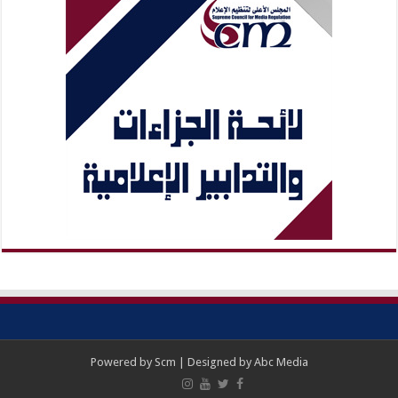
Powered by
Scm
| Designed by
Abc Media