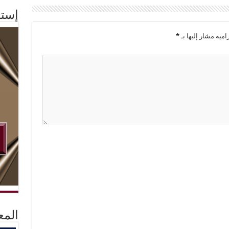
إستم
امية مشار إليها بـ
*
المع