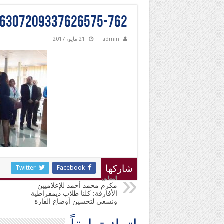
36307209337626575-762
admin
21 مايو، 2017
Twitter
Facebook
شاركها
السابق
مكرم محمد أحمد للإعلاميين
الأفارقة: كلنا طلاب ديمقراطية
ونسعى لتحسين أوضاع القارة