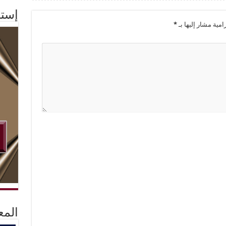
إستم
امية مشار إليها بـ
*
المع