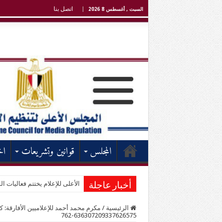
اتصل بنا
السبت , أغسطس 8 2026
المجلس
قوانين وتشريعات
اخ
الأعلى للإعلام يختتم فعاليات الد
أخبار عاجلة
الرئيسية
/
مكرم محمد أحمد للإعلاميين الأفارقة: 
636307209337626575-762