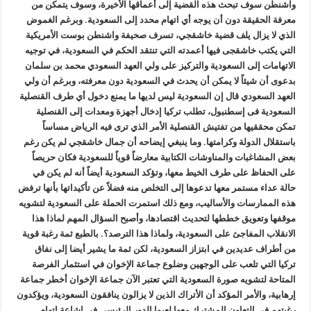
واشنطن سوف تبحث هذه القضية إلى أعماقها الأخيرة، وسوف يتمكن من
معرفة الحقيقة دون أن يوجه أي اتهام محدد إلى السعودية. وبرغم الغموض
الذي لا يزال يلف قضية خاشقجي، تسرف صحيفة واشنطن بوست الأمريكية
التي يكتب خاشقجى فيها أعمدته التي تنتقد الحكم في السعودية، في توجيه
الاتهامات إلى السعودية والتركيز على ولي العهد السعودي محمد بن سلمان
بدعوى أن شيئاً لا يمكن أن يحدث في السعودية دون معرفته، وبرغم أن ولي
العهد السعودي قال إن السعودية ليس لديها ما يمنع دخول أي طرف القنصلية
السعودية فى إسطنبول، تطلب تركيا إدخال أجهزة ومعدات إلى القنصلية
تمكن محققيها من تفتيش القنصلية الأمر الذي ترى فيه الرياض مساساً
باستقلال الدولة وكرامتها. وما ينبغي إيضاحه أن جمال خاشقجي لم يكن رغم
بعض المشاغبات والمناوشات الكتابية معارضاً قوياً للسعودية فكان حريصاً
على الحفاظ على طرف الخيط معها، وتؤكد السعودية أيضاً أنه لم يكن في
حالة عداء مستمر معها تدعوها إلى التخلص منه فضلاً عن تأكيداتها بأنها ترفض
هذه الممارسات والأساليب، ومع ذلك استمرت الحملة على السعودية لتشويه
موقفها وتعويق خططها لتحديث اقتصادها، وأصبح السؤال المهم لماذا هذا
الانقلاب المفاجئ على السعودية، ولماذا هذا الترصد؟. بالطبع ثمة رغبة قوية
من أطراف عديدين في ابتزاز السعودية، لكن ثمة ما يشير أيضا إلى نفاق
تركيا التي تلعب على الوجهين وضلوع جماعة الإخوان في استثمار الفرصة
المتاحة لتشويه صورة السعودية التي تعتبر الآن جماعة الإخوان أخطر جماعة
إرهابية، والأمر المؤكد أن الأتراك الذين لا يزالون ينافقون السعودية، ويؤكدون
رغبتهم في التعاون المشترك معها لعبوا الدور الرئيسي في إشاعة اتهام