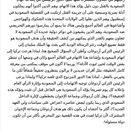
السعودية بالقتل دون دليل يؤكد هذا الاتهام، وهم الذين أكدوا أنهم يملكون
أدلة بصرية وسمعية على أن جريمة القتل ارتكبت في القنصلية السعودية في
إسطنبول وهم الذين نقلوا إلى الولايات المتحدة هذه الشكوك والهواجس
وأشاعوها فى العالم أجمع وليس هناك ما يمنع أن يمارسوا دورهم التحريضي
ضد السعودية، وهم الذين يشيعون في دوائر دولية عديدة أن السعودية لا
تتعاون معهم بالقدر الذي يمكنهم من كشف الحقيقة وأن هدف السعودية هو
فقط تضييع الوقت رغم الرسالة الودية التي بعث بها الملك سلمان إلى
الرئيس التركي أردوغان، وأظن أن السؤال الصحيح هنا، لماذا هرعت تركيا إلى
اتهام السعودية وإشاعة هذا الاتهام في العالم أجمع وكان في وسعها أن تنتظر
بعض الوقت لحين ثبوت الأدلة؟!. وربما لا أكون في موقف يمكننى من معرفة
كامل الحقيقة، مثل أقران عديدين لا يزالون ينتظرون تحقيقاً شفافاً لكن ما
يحيرني بالفعل ، لماذا هذا الدور المزدوج الذي تلعبه تركيا؟! ولماذا يرعى
الرئيس التركي أردوغان توجيه الاتهامات إلى السعودية وإثارة الرأي العام
بإعلانه كل يوم تصريحا يؤكد أن السعودية هى الفاعل قبل أن تثبت وتؤكد هذه
الحقيقة؟!، وهل كان أردوغان وجماعة الإخوان يخططون لإثارة الداخل
السعودي الذي ربما يكون لبعض عناصره اعتراض على سياسات ولي العهد
الجديد؟!، أكثر ما أخشاه أن يكون ذلك هو هدف أردوغان وجماعة الإخوان
المشترك، لأن تركيا لعبت في هذه القضية دور المحرض بأكثر من أن تكون
دولة مسئولة!.