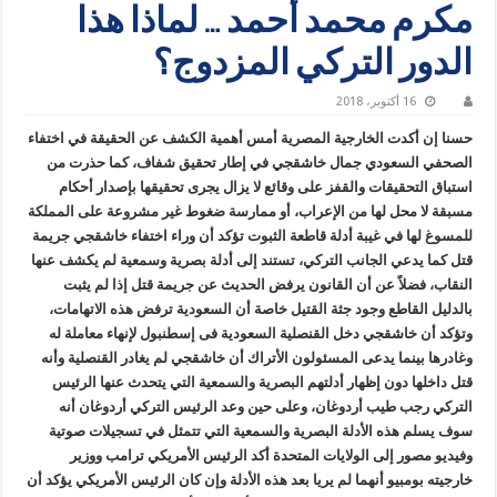
مكرم محمد أحمد … لماذا هذا
الدور التركي المزدوج؟
16 أكتوبر، 2018
حسنا إن أكدت الخارجية المصرية أمس أهمية الكشف عن الحقيقة في اختفاء
الصحفي السعودي جمال خاشقجي في إطار تحقيق شفاف، كما حذرت من
استباق التحقيقات والقفز على وقائع لا يزال يجرى تحقيقها بإصدار أحكام
مسبقة لا محل لها من الإعراب، أو ممارسة ضغوط غير مشروعة على المملكة
للمسوغ لها في غيبة أدلة قاطعة الثبوت تؤكد أن وراء اختفاء خاشقجي جريمة
قتل كما يدعي الجانب التركي، تستند إلى أدلة بصرية وسمعية لم يكشف عنها
النقاب، فضلاً عن أن القانون يرفض الحديث عن جريمة قتل إذا لم يثبت
بالدليل القاطع وجود جثة القتيل خاصة أن السعودية ترفض هذه الاتهامات،
وتؤكد أن خاشقجي دخل القنصلية السعودية فى إسطنبول لإنهاء معاملة له
وغادرها بينما يدعى المسئولون الأتراك أن خاشقجي لم يغادر القنصلية وأنه
قتل داخلها دون إظهار أدلتهم البصرية والسمعية التي يتحدث عنها الرئيس
التركي رجب طيب أردوغان، وعلى حين وعد الرئيس التركي أردوغان أنه
سوف يسلم هذه الأدلة البصرية والسمعية التي تتمثل في تسجيلات صوتية
وفيديو مصور إلى الولايات المتحدة أكد الرئيس الأمريكي ترامب ووزير
خارجيته بومبيو أنهما لم يريا بعد هذه الأدلة وإن كان الرئيس الأمريكي يؤكد أن