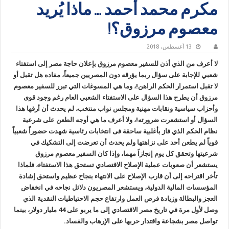
مكرم محمد أحمد … ماذا يُريد
معصوم مرزوق؟!
13 أغسطس، 2018
لا أعرف من الذي أذن للسفير معصوم مرزوق بإعلان حاجة مصر إلى استفتاء
شعبي للإجابة على سؤال ربما يؤرقه دون المصريين جميعاً، مفاده هل تقبل أو
لا تقبل استمرار الحكم الراهن!، وما هي المسوغات التي تبرر للسفير معصوم
مرزوق أن يطرح هذا السؤال على الاستفتاء الشعبي العام رغم وجود قوى
وأحزاب سياسية ونقابات مهنية ومجلس نواب منتخب، لم يحدث أن أرقها هذا
السؤال أو استشعرت ضرورته!، ولا أعرف ما هي أوجه الطعن على شرعية
نظام الحكم الذي فاز بأغلبية ساحقة فى انتخابات رئاسية شهدت حضوراً شعبياً
قوياً لم يطعن أحد على نزاهتها ولم يحدث أن تعرضت إلى التشكيك في
شرعيتها وتحقق كل يوم إنجازاً مهما، وإذا كان السفير معصوم مرزوق
يستشعر أن صعوبات عملية الإصلاح الاقتصادي تستحق هذا الاستفتاء، فلماذا
تأخر اقتراحه إلى أن قارب الإصلاح على الانتهاء بنجاح عظيم واستحق إشادة
المؤسسات المالية الدولية، ويستشعر المصريون دلائل نجاحه في انخفاض
العجز والبطالة وزيادة فرص العمل وارتفاع حجم الاحتياطيات النقدية الذي
وصل لأول مرة في تاريخ مصر الاقتصادي إلى ما يربو على 44 مليار دولار، بينما
تواصل مصر بشجاعة واقتدار حربها على الإرهاب والفساد.