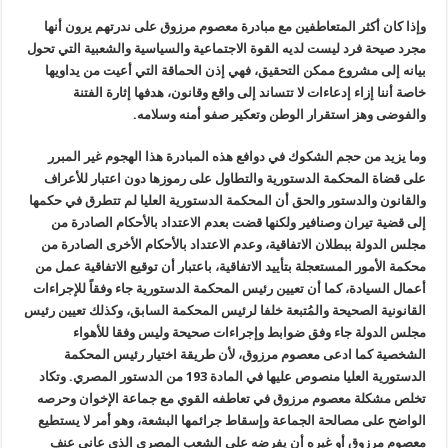
وإذا كان أكثر المتعاطفين مع مبادرة معصوم مرزوق على ندرتهم يرون أنها
مجرد صيحة فرد ليست لديه القوة الاجتماعية والسياسية والشعبية التي تحول
بيانه إلى مشروع ممكن التحقيق، فهي إذن الحماقة التي أعيت من يداويها
خاصة أننا إزاء إدعاءات لا تتساند إلى واقع وقانون، هدفها إثارة الفتنة
والفوضى وهز استقرار الوطن وتعكير صفو أمنه وسلامه.
وما يزيد من حجم الشكوك في دوافع هذه المبادرة هذا الهجوم غير المبرر
على قضاة المحكمة الدستورية والتطاول على رموزها دون اعتبار للأعراف
والقانون والدستور والحق أن المحكمة الدستورية العليا لم تتطرق في حكمها
إلى قضية تيران وصنافير ولكنها قضت بعدم الاعتداد بالأحكام الصادرة من
مجلس الدولة ببطلان الاتفاقية، وعدم الاعتداد بالأحكام الأخرى الصادرة من
محكمة الأمور المستعجلة بتأييد الاتفاقية، باعتبار أن توقيع الاتفاقية عمل من
أعمال السيادة، كما أن تعيين رئيس المحكمة الدستورية جاء وفقاً للإجراءات
القانونية الصحيحة والمُتبعة خلفا لرئيس المحكمة السابق، وكذلك تعيين رئيس
مجلس الدولة جاء وفق ضوابط وإجراءات صحيحة وليس وفقا للأهواء
الشخصية كما ادعى معصوم مرزوق، لأن طريقة اختيار رئيس المحكمة
الدستورية العليا منصوص عليها في المادة 193 من الدستور المصري. وتكاد
تخلص مشكلة معصوم مرزوق في تعاطفه القوي مع جماعة الإخوان وحرصه
الواضح على مصالحة الجماعة وإسقاط جرائمها البشعة، وهو أمر لا يستطيع
معصوم مرزوق أو غيره أن يفرضه على الشعب المصري الذي عانى عنف