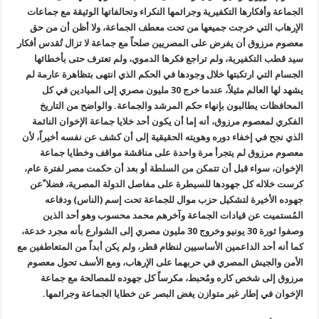
الجماعة وأفكارها التكفيرية وجرائمها النكراء وتحالفاتها الوثيقة مع جماعات
الإرهاب التي خرجت جميعها من تحت معطف الجماعة، ولا أظن أن من حق
معصوم مرزوق أن يفرض على المصريين صلحاً مع جماعة لا تزال تُقدس أفكار
سيد قطب التكفيرية، ولم تراجع فكرها الدموي، ولم تعترف حتى بأخطائها
الجسام التي ارتكبتها خلال وجودها في الحكم الذي انتهى بتظاهرة عارمة لم
يشهد لها العالم مثيلاً، عندما خرج 30 مليون مصري إلى الميادين في كل
المحافظات يطالبون بإنهاء حكم المرشد والجماعة. والواضح من التاريخ
الفكري لمعصوم مرزوق، أنه إما أن يكون أحد خلايا جماعة الإخوان النائمة
الذي نجح في إخفاء دوره وهويته الحقيقية إلى أن كشف عن نفسه أخيراً، لأن
معصوم مرزوق لم يتجرأ مرة واحدة على مناقشة مواقف وخطايا جماعة
الإخوان، سواء قبل أن تتمكن من السلطة أو بعد أن حكمت مصر لفترة عام،
كرست خلاله كل جهودها للسيطرة على مفاصل الدولة المصرية، فضلا ًعن
جهوده الأخيرة لتشكيل حزب موال للجماعة تحت إسم (الناس) ودفاعه
المُستميت عن قيادات الجماعة وآخرهم محمد محسوب وهو أحد الذين
وصفوا ثورة 30 يونيو وخروج 30 مليون مصري إلى الشوارع بأنه مجرد خدعة،
كما أنه أحد الداعمين الأساسيين لنظام قطر، ولم يكن أبداً من المتعاطفين مع
الأمن والجيش المصري في حربهما على الإرهاب، ومع الأسف تحول معصوم
مرزوق إلى شخص كاره ومُحبط، مكرساً كل جهوده للمصالحة مع جماعة
الإخوان في إطار غير متوازن يغض البصر عن خطايا الجماعة وجرائمها.