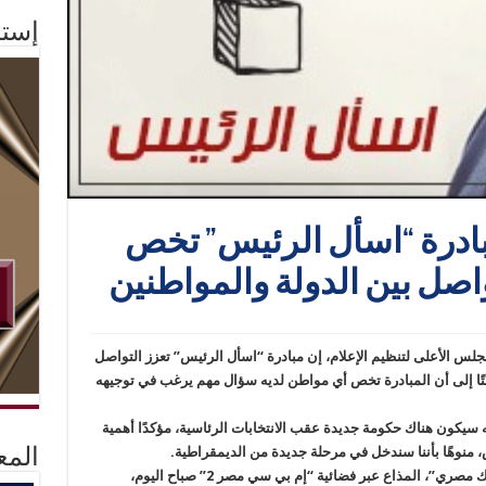
إستم
ادرة “اسأل الرئيس” تخص
اصل بين الدولة والمواطنين
س الأعلى لتنظيم الإعلام، إن مبادرة “اسأل الرئيس” تعزز التواصل
افتًا إلى أن المبادرة تخص أي مواطن لديه سؤال مهم يرغب في توجيهه
 سيكون هناك حكومة جديدة عقب الانتخابات الرئاسية، مؤكدًا أهمية
س، منوهًا بأننا سندخل في مرحلة جديدة من الديمقراطية.
المع
وتوقع “أحمد”، في مداخلة هاتفية، لبرنامج “صباحك مصري”، المذاع عبر فضائية “إم بي سي مصر 2” صباح اليوم،