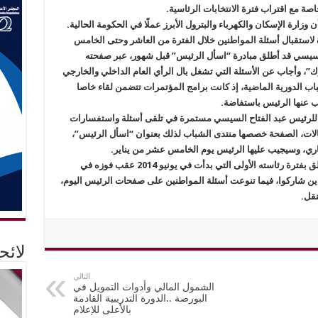
صة مع اقتراب فترة الانتخابات الرئاسية.
وزارة الإسكان والكهرباء والبترول الأبرز عملًا في الحكومة الحالية.
لاستقبال أسئلة المواطنين خلال الفترة من العاشر وحتى الخامس
السيسي قد أطلق مبادرة “اسأل الرئيس” قبل شهور، عبر صفحته
، وأجاب عن الأسئلة التي تشغل بال الرأي العام الداخلي والخارجي
باب الدورية الماضية، إذ كانت برامج المؤتمرات تتضمن لقاء خاصا
ب عنها الرئيس باستفاضة.
ية للرئيس عبد الفتاح السيسي مستمرة في تلقى أسئلة واستفسارات
لات، الصفحة خصصها منتدى الشباب لذلك بعنوان “اسأل الرئيس”،
ري، وسيجيب عليها الرئيس يوم الخامس عشر من يناير.
ويتلقى الرئيس أسئلة المواطنين بشأن كل ما يتعلق بفترة رئاسته الأولى التي بدأت في يونيو 2014 عقب فوزه في
وات الناخبين الذين شاركوا، فيما تنوعت أسئلة المواطنين على صفحات الرئيس اليوم،
نقل.
لائ
التالي
الشمول المالي وأدوات التمويل في
البورصة ..الدورة التدريبية القادمة
بالأعلى للإعلام