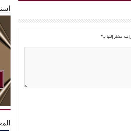
إستم
امية مشار إليها بـ
*
المع