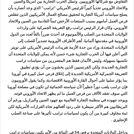
التفاوض مع شركائها الأوروبيين. وتمثل الحرب التجارية بين أمريكا والصين
والاتحاد الأوروبي تحدياً كبيراً للرئيس الأمريكي “ترامب” الذي وعد أنصاره بأن
يصلح سياسات أمريكا التجارية لتحقيق مصالح العمال الأمريكيين الذين تتقلص
فرص العمل أمامهم بسبب المنتجات الأرخص ثمناً القادمة من الصين والاتحاد
الأوروبي، وكان قرار الرئيس ترامب رفع التعريفة الجمركية على واردات
الولايات المتحدة من الصلب والألمونيوم قد أحدث ضرراً بالغاً لعدد من الدول
الأوروبية في مقدمتها ألمانيا، أهم الأطراف الأوروبية تصديراً للصلب إلى
الولايات المتحدة، وزاد من حدة الأزمة تغريدات الرئيس الأمريكي على تويتر
التي أعلن فيها أن الحرب التجارية شىء حسن لأنه يمكن للولايات المتحدة أن
تكسبها بسهولة، وليس الألمان فقط هم المتضررين من سياسات ترامب
التجارية الجديدة، ولكن الفرنسيين الذين يخشون من أن يؤدي تطبيق
التعريفة الجمركية الأمريكية الجديدة إلى إغلاق فرص عمل كبيرة في أوروبا
بما يؤثر سلبيا على أحوال القارة الأوروبية الاقتصادية، وكما يقول الأوروبيون
فإن ترامب يلعب دوراً خطيراً لأن سياسته الحمائية لن تكون في مصلحة أوروبا
التي سوف تفقد الآلاف من فرص العمل ما لم يظهر الاتحاد الأوروبي قوته،
ويوحد جهوده في منظمة التجارة العالمية مع جهود الصين والبرازيل، ورغم أن
البريطانيين هم الأكثر سيطرة على ردود أفعالهم تجاه القرارات الأمريكية لكن
ثمة مخاوف كبيرة من أن يكون لسياسات ترامب تأثيرها على صناعة الصلب
الإنجليزي .
وداخل الولايات المتحدة يرفض 54 في المائة من الأمريكيين سياسات ترامب