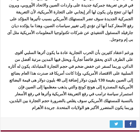
في فرض تعريفة جمركية جديدة على واردات الصين والاتحاد الأوروبي، ويرون
أنها لن تنجح ولن يكون لها أثر إيجابي على التجارة الأمريكية، لأن التعريفة
الجمركية الجديدة سوف تضر المستهلك الأمريكي بسبب تأثيرها المؤكد على
رفع الأسعار كما أنها لن تؤدي إلى تغيير سياسات الصين، وهذا ما يؤكده ديان
جارفيلد المسئول التنفيذي عن شركات تكنولوجيا المعلومات الأمريكية مثل آى
بى إم وجوجل.
ورغم اعتقاد كثيرين بأن الحرب التجارية عادة ما يكون أثرها السلبي أقوى
على الطرف الذي يحقق فائضاً تجارياً، ويحتل فيها المدين مرتبة أفضل من
الدائن، وربما تُسفر عن خفض ضخم في حجم التجارة المتبادلة، يكون له آثاره
السلبية على الاقتصاد الأمريكي، وإذا كانت أمريكا قد صدرت هذا العام بضائع
إلى الصين بقيمة 130 بليون دولار إضافة إلى 40 بليون دولار هى قيمة البضائع
الأمريكية المصدرة إلى هونج كونج والتي يذهب معظمها إلى الصين فإن
استمرار سياسة ترامب في رفع التعريفة الأمريكية وأثرها في رفع الأسعار
بالنسبة للمستهلك الأمريكي سوف يقلص بالضرورة حجم التجارة بين البلدين،
وربما يكون المتضرر الأكبر هو الولايات المتحدة. جريدة الأهرام