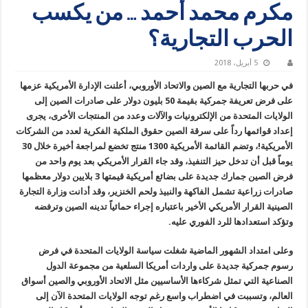
مكرم محمد أحمد … من يكسب
الحرب التجارية؟
5 أبريل، 2018
في حربها التجارية مع الصين والاتحاد الأوروبي، أعلنت الإدارة الأمريكية عزمها
على فرض تعريفة جمركية بقيمة 50 بليون دولار على صادرات الصين إلى
الولايات المتحدة من الإلكترونيات والآلات وعدد من المنتجات الأخرى، يجرى
إعداد قوائمها رداً على سرقة الصين حقوق الملكية الفكرية لعدد من الشركات
الأمريكية!، وتضم القائمة الأمريكية 1300 منتج تخضع لمراجعة أخيرة خلال 30
يوماً قبل أن تدخل حيز التنفيذ، وقد جاء القرار الأمريكي بعد يوم واحد من
فرض الصين جمارك جديدة على بضائع أمريكية قيمتها 3 بلايين دولار معظمها
صادرات زراعية تشمل الفاكهة والنبيذ ولحم الخنزير، وقد أدانت وزارة التجارة
الصينية القرار الأمريكي الأخير باعتباره إجراء حمائياً تدينه الصين وترفضه
وتؤكد استعدادها للرد الفوري عليه.
وعلى امتداد الشهور الماضية شغلت سياسة الولايات المتحدة في فرض
رسوم جمركية جديدة على واردات أمريكا السلعية من مجموعة الدول
الصناعية التي تمثل شركاءها الأساسيين مثل الاتحاد الأوروبي والصين أسواق
العالم، وتسببت في اضطراب واسع رغم توجه الولايات المتحدة الآن إلى