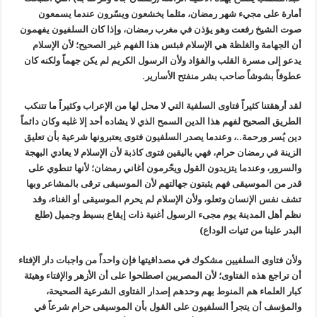
أمارة على مجيء شهر رمضان، مثلما يخشعون ويسّرون عندما يسمعون
صوت الشيخ رفعت وهو يؤذن في مغرب رمضان، وإذا كان السلفيون يفهمون
أن الجهامة والغلظة هي الإسلام فبئس هذا الفهم غير الصحيح؛ لأن الإسلام
يدعو إلى مسرة القلب والفؤاد ولأن الرسول الكريم لم يكن جهماً ولكنه كان
عطوفاً بشوشاً صاحب بشر منفتح الأسارير.
لقد أرهقتنا كثيراً فتاوى السلفية التي لا محل لها من الإعراب وكثيراً ما تتنكب
الطريق الصحيح لفهم هذا الدين السمح الذي لا يشاده أحد إلا غلبه وكان دائماً
دين يُسر ورحمة..، وعندما يصدر السلفيون فتوى يعتبرونها شرعية بأن تعليق
الزينة في رمضان حرام، فهي باليقين فتوى كاذبة لأن الإسلام لا يعادي البهجة
والسرور، وعندما يتزيدون القول ويحّرمون أغاني رمضان؛ لأنها تنطوي على
قدر من الموسيقى فهم يثبتون جهالتهم لأن الموسيقى ترقى بالمشاعر وبها
تشف نفس الإنسان وتعلو، ولأن الإسلام لم يحرم الموسيقى أو الغناء، وقد
نظم أهل المدينة يوم مجىء الرسول أغنية ذات إيقاع بسيط وجميل (طلع
البدر علينا من ثنيات الوداع)
ولأن فتاوى السلفيين مشكوك في مصداقيتها فإن واحداً من واجبات دار الإفتاء
أن تراجع هذه الفتاوى؛ لأن المصريين اصطلحوا على أن الأزهر والإفتاء وهيئة
كبار العلماء هم المنوط بهم وحدهم إصدار الفتاوى الشرعية الصحيحة،
والمؤسف أن يتجرأ السلفيون على القول بأن الموسيقى حرام شرعاً في