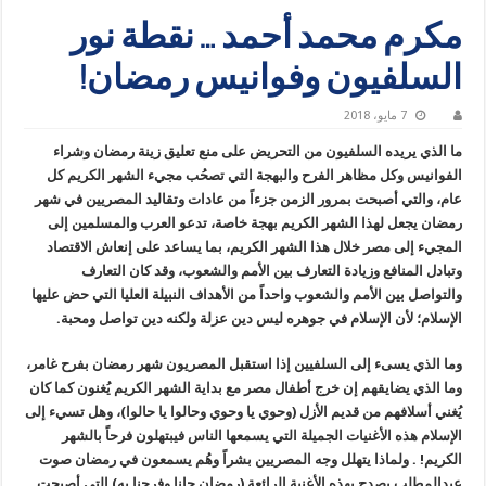
مكرم محمد أحمد … نقطة نور
السلفيون وفوانيس رمضان!
7 مايو، 2018
ما الذي يريده السلفيون من التحريض على منع تعليق زينة رمضان وشراء
الفوانيس وكل مظاهر الفرح والبهجة التي تصحُب مجيء الشهر الكريم كل
عام، والتي أصبحت بمرور الزمن جزءاً من عادات وتقاليد المصريين في شهر
رمضان يجعل لهذا الشهر الكريم بهجة خاصة، تدعو العرب والمسلمين إلى
المجيء إلى مصر خلال هذا الشهر الكريم، بما يساعد على إنعاش الاقتصاد
وتبادل المنافع وزيادة التعارف بين الأمم والشعوب، وقد كان التعارف
والتواصل بين الأمم والشعوب واحداً من الأهداف النبيلة العليا التي حض عليها
الإسلام؛ لأن الإسلام في جوهره ليس دين عزلة ولكنه دين تواصل ومحبة.
وما الذي يسىء إلى السلفيين إذا استقبل المصريون شهر رمضان بفرح غامر،
وما الذي يضايقهم إن خرج أطفال مصر مع بداية الشهر الكريم يُغنون كما كان
يُغني أسلافهم من قديم الأزل (وحوي يا وحوي وحالوا يا حالوا)، وهل تسيء إلى
الإسلام هذه الأغنيات الجميلة التي يسمعها الناس فيبتهلون فرحاً بالشهر
الكريم! . ولماذا يتهلل وجه المصريين بشراً وهُم يسمعون في رمضان صوت
عبدالمطلب يصدح بهذه الأغنية الرائعة (رمضان جانا وفرحنا به) التي أصبحت