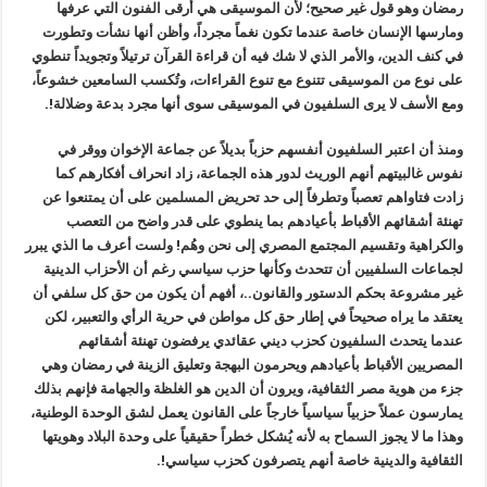
رمضان وهو قول غير صحيح؛ لأن الموسيقى هي أرقى الفنون التي عرفها
ومارسها الإنسان خاصة عندما تكون نغماً مجرداً، وأظن أنها نشأت وتطورت
في كنف الدين، والأمر الذي لا شك فيه أن قراءة القرآن ترتيلاً وتجويداً تنطوي
على نوع من الموسيقى تتنوع مع تنوع القراءات، وتُكسب السامعين خشوعاً،
ومع الأسف لا يرى السلفيون في الموسيقى سوى أنها مجرد بدعة وضلالة!.
ومنذ أن اعتبر السلفيون أنفسهم حزباً بديلاً عن جماعة الإخوان ووقر في
نفوس غالبيتهم أنهم الوريث لدور هذه الجماعة، زاد انحراف أفكارهم كما
زادت فتاواهم تعصباً وتطرفاً إلى حد تحريض المسلمين على أن يمتنعوا عن
تهنئة أشقائهم الأقباط بأعيادهم بما ينطوي على قدر واضح من التعصب
والكراهية وتقسيم المجتمع المصري إلى نحن وهُم! ولست أعرف ما الذي يبرر
لجماعات السلفيين أن تتحدث وكأنها حزب سياسي رغم أن الأحزاب الدينية
غير مشروعة بحكم الدستور والقانون..، أفهم أن يكون من حق كل سلفي أن
يعتقد ما يراه صحيحاً في إطار حق كل مواطن في حرية الرأي والتعبير، لكن
عندما يتحدث السلفيون كحزب ديني عقائدي يرفضون تهنئة أشقائهم
المصريين الأقباط بأعيادهم ويحرمون البهجة وتعليق الزينة في رمضان وهي
جزء من هوية مصر الثقافية، ويرون أن الدين هو الغلظة والجهامة فإنهم بذلك
يمارسون عملاً حزبياً سياسياً خارجاً على القانون يعمل لشق الوحدة الوطنية،
وهذا ما لا يجوز السماح به لأنه يُشكل خطراً حقيقياً على وحدة البلاد وهويتها
الثقافية والدينية خاصة أنهم يتصرفون كحزب سياسي!.