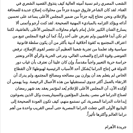
الشعب المصري رغم نسبة أميته العالية كيف يتذوق القصيد الشعري في
الغناء. لقد كان الشاعر فاروق جويدة جزءاً من محاولات إصلاح عديدة للصحافة
والإعلام، ونحن نحتاج إليه جزءاً من ضمير المجلس الأعلى يساعد على تحسين
أدائه ويؤكد التزامه بالمباديء المهنية الصحيحة. لقد كنت أرجو وأتمنى ألا
يسارع الفنان الكبير عادل إمام باتهام محاولات المجلس الأعلى بالفاشية، لكننا
لم نكن أبدا فاشيين ولم نفرض على أحد رأياً، كما أن قوة المجلس تنبع من
اعتراف المجتمع به كقوة أخلاقية أدبية بأكثر من أن يكون سلطة قانونية
سياسية وقد تعلمنا من تجربة شعبنا العظيم أن ننتصر لقوى الإصلاح، نرفض
الفوضى وقوة الذراع والصخب العالي، ونرعى الحرية والرأي الآخر ونعتبر
حراسة حرية التعبير واجباً مقدساً، وإن كان علينا أن نعترف بأن غياب دور
الدولة في إنتاج الدراما يُشكل أحد الأسباب الرئيسية لهبوطها؛ لأن القطاع
الخاص لم يتعلم بعد أن يوازن بين مصالحه ومصالح المجتمع، ولم يدرك أن
الارتقاء بالعمل أكثر جدوى لمستقبلها من هذه الأعمال الرخيصة. وما يهمني أن
أؤكده الآن، أن المجلس الأعلى للإعلام يُعد لمؤتمر يعقد بعد شهر رمضان
لصناع الدراما في مصر، يشمل المؤلفين والسيناريست وكل الذين يصوغون
إبداعات الدراما المصرية، كي نستمع منهم، كيف تكون العودة الصحيحة إلى
الينابيع الأولى التي جعلت الدراما المصرية حتى أمس القريب واحدة من أهم
دراما العالم وأكثرها تأثيراً.
جريدة الأهرام