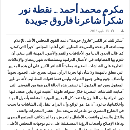
مكرم محمد أحمد … نقطة نور
شكراً شاعرنا فاروق جويدة
13 مايو، 2018
أشكر للشاعر الكبير “فاروق جويدة” دعمه القوي للمجلس الأعلى للإعلام
ومساندته الواضحة والصريحة للمعايير التي أعلنها المجلس أخيراً التي تُمثل،
كما قال، الحدود الدنيا من الأخلاقيات والقيم والأصول المهنية التي ينبغي أن
تلتزم بها الفضائيات في الأعمال الدرامية ومسلسلات شهر رمضان والإعلانات
التجارية على الشاشات الصغيرة، مطمئناً الشاعر الكبير على أن هذه المعايير
التي تتعلق بالمهنية ولا شأن لها بحرية الرأي، سوف تسري على الجميع، نجوماً
وأنصاف نجوم وعلى جميع القنوات وليس فقط قنوات المظاليم، لأنه من غير
المعقول ومن غير المقبول أن تستمر هذه الحالة المرضية من الفوضى التي
أصابت الشاشات المصرية خلال سنوات طويلة أعقبت ثورة يناير، ضعف فيها
دور الدولة وغاب القانون واختفت كل المعايير المهنية المتعلقة بأصول المهنة
وأخلاقياتها، بدعوى أن هذا هو الواقع وأن الدراما تنقل إلى الشاشات ما يحدث
في الشارع المصري من ظاهرات مريضة مثل انتشار المخدرات والعنف
والقتل والسحل واغتصاب الأطفال والتحرش، وما لم يتكاتف المجتمع المصري
ودعاة الإصلاح وأصحاب الرؤية المستقبلية على دعم توجهات المجلس الأعلى،
وضمان التزامه بتطبيق هذه المعايير على الجميع دون خوف أو تمييز، وحسن