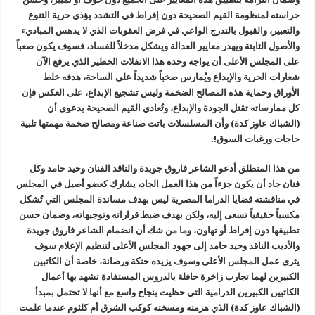
حراسته لمنظومة القيم الصحيحة دون إفراط في التشدد يؤذي حرية التنوع
والتعبير، والقبول بالتدرج الواعي في فرض العقوبات الذي لا يدهس المباديء
والأصول الثابتة ويهدر معايير العدالة ويشكل مدخلاً للفساد، فسوف يكون صعباً
على المجلس الأعلى أن يواجه وحده هذا الانفلات الخطير الذي يرفع الآن
شعارات الحرية والإبداع ويُمارس صخباً شديداً على الساحة، هدفه خلط
الأوراق وحماية هذه المصالح الضخمة وليس تشجيع الإبداع، على العكس فإن
كل ممارساته تقتل الجودة والإبداع، وتُعادي القيم الصحيحة بدعوى أن
(الشباك عاوز كدة) وأن المسلسلات باتت صناعة ومصالح ضخمة مهمتها تلبية
حاجات ورغبات السوق!.
من هذا المنطلق أدعو الشاعر فاروق جويدة والناقد الفنان وحيد حامد وكل
فنان جاد أن يكون جزءاً من هذا العمل الجاد، يشارك كعضو أصيل في المجلس
في مناقشته قضايا الدراما المصرية ليس بهدف مساندة المجلس التي تُشكل
مكسباً حقيقياً نسعى إليه، ولكن بهدف ضبط قراراته وتوجيهاته، وضمان حسن
تطبيقها دون إفراط أو تهاون، وما من شك أن انضمام الشاعر فاروق جويدة
والأديب الناقد وحيد حامد إلى جهود المجلس الأعلى لتنظيم الإعلام سوف
يثرى عمل المجلس الأعلى وسوف يزيده حنكة ورصانة، خاصة أن الكاتبين
الكبيرين لهما تجارب زاخرة حافلة بالدروس المستفادة تشهد بها أعمال
الكاتبين الكبيرين الدرامية التي حظيت بنجاح واسع مع أنها لا تحتمل بمبدأ
(الشباك عاوز كدة) الذي هزمته ومسخته كوكب الشرق أم كلثوم عندما علمت