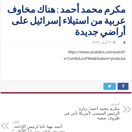
مكرم محمد أحمد : هناك مخاوف
عربية من استيلاء إسرائيل على
أراضي جديدة
9 أبريل، 2019
https://www.youtube.com/watch?
v=Cxm82LooFWw&feature=youtu.be
السابق
مكرم محمد أحمد: زيارة
الرئيس السيسى لأمريكا تأتى فى
ظروف صعبة
التالي
أحمد مهنا نائبا لرئيس الإذاعة..
وشريف عباس مديرا لـ”الأغاني”