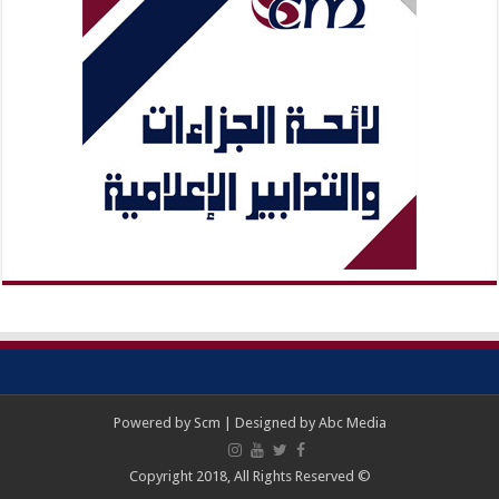
Powered by
Scm
| Designed by
Abc Media
© Copyright 2018, All Rights Reserved