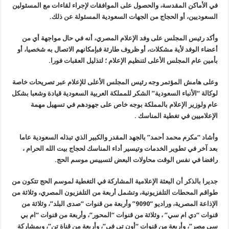
في الأماكن المقدسة، والحصول على الموافقات لإجراء لقاءات مع المسئولين
السعوديين، أو الحجاج من الجهات السعودية المسئولة عن ذلك.
وأكد رئيس المجلس على وفد الإعلام المصري، أنه في حال مواجهة أي من
أعضاء الوفد لأية مشكلات، أو ظروف طارئة فبإمكانهم الاتصال به شخصيا، أو
بأمين عام المجلس الأعلى لتنظيم الإعلام ؛ لتذليل العقبات فورا.
وعلى هامش المؤتمر وجه رئيس المجلس الأعلى للإعلام عبر تصريحات خاصة
لوكالة “الأنباء السعودية” الشكر للمملكة العربية السعودية قيادة وشعبا بشكل
عام ولوزير الإعلام بالمملكة بوجه خاص على جهودهم في تسهيل مهمة
الإعلاميين في تغطية المناسك .
وأشاد “مكرم محمد أحمد” بالجهد المقدر والكبير الذي تبذله السعودية عاما
بعد آخر في تطوير الخدمات وتيسير أداء المناسك لحجاج بيت الله الحرام ،
رافضا في نفس الوقت محاولات البعض لتسييس موسم الحج.
جديرا بالذكر أن البعثة الإعلامية المشاركة في التغطية لموسم الحج تتكون من
طواقم المحطات التلفزيونية، وتشمل أربعة من التلفزيون المصري، وثلاثة من
الإذاعة المصرية، وراديو “9090” وأربعة من قنوات “صدى البلد”، وثلاثة من
قنوات “دي ام سي” ، وثلاثة من قنوات “المحور”، وأربعة من قنوات “ام بي
سي مصر”، وأربعة من قنوات “أون تي في”، وأربعة من قناة تن”، وبمشاركة